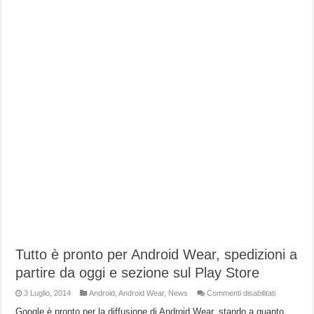
Tutto è pronto per Android Wear, spedizioni a
partire da oggi e sezione sul Play Store
su
3 Luglio, 2014
Android
,
Android Wear
,
News
Commenti disabilitati
Tutto
è
Google è pronto per la diffusione di Android Wear, stando a quanto