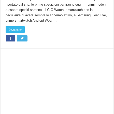
pronto
riportato dal sito, le prime spedizioni partiranno oggi. I primi modelli
per
Android
a essere spediti saranno il LG G Watch, smartwatch con la
Wear,
spedizioni
peculiarità di avere sempre lo schermo attivo, e Samsung Gear Live,
a
partire
primo smartwatch Android Wear …
da
oggi
e
Leggi tutto
sezione
sul
Play
Store