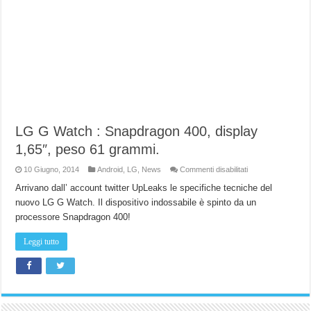
LG G Watch : Snapdragon 400, display
1,65″, peso 61 grammi.
su
10 Giugno, 2014
Android
,
LG
,
News
Commenti disabilitati
LG
G
Arrivano dall’ account twitter UpLeaks le specifiche tecniche del
Watch
nuovo LG G Watch. Il dispositivo indossabile è spinto da un
:
Snapdragon
processore Snapdragon 400!
400,
display
1,65″,
Leggi tutto
peso
61
grammi.