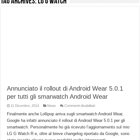
Tag Archives:
LG G Watch
NUASI B2-1: trascrizione e riassunti AI per le tue riunioni e lezioni universitarie
Dashcam 70mai A810 Lite: Piccola, 4K e molto efficace. Ecco come va in strada
NON Crederai a quanta LUCE fa questa Lampada Letour! – RECENSIONE
Cecotec Millor, recensione della mountain bike elettrica biammortizzata.
Chi l’ha detto che gli Open-Ear suonano male? Recensione EarFun Clip 2
BENKS OMNIWARRIOR: Più di un semplice vetro temperato!
Brondi Amico Vero 4G: Focus su SOS, sicurezza e controllo da remoto.
Brondi Amico VERO 4G : Focus su SOS e comandi da remoto
Annunciato il rollout di Android Wear 5.0.1
per tutti gli smarwatch Android Wear
su
11 Dicembre, 2014
News
Commenti disabilitati
Annunciato
il
Finalmente anche Lollipop arriva sugli smartwatch Android Wear,
rollout
Google ha infatti annunciato il rollout di Android Wear 5.0.1 per gli
di
Android
smartwatch. Personalmente ho già ricevuto l’aggiornamento sul mio
Wear
5.0.1
LG G Watch R e, oltre al breve changelog riportato da Google, sono
per
tutti