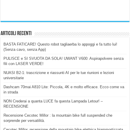
Articoli Recenti
BASTA FATICARE! Questo robot tagliaerba lo appoggi e fa tutto lui!
(Senza cavo, senza App)
PULISCE e SI SVUOTA DA SOLA! UWANT V600: Aspirapolvere senza
fili con LASER VERDE!
NUASI B2-1: trascrizione e riassunti AI per le tue riunioni e lezioni
universitarie
Dashcam 70mai A810 Lite: Piccola, 4K e molto efficace. Ecco come va
in strada
NON Crederai a quanta LUCE fa questa Lampada Letour! –
RECENSIONE
Recensione Cecotec Millor : la mountain bike full suspended che
sorprende per versatilità.
Cecotec Millor, recensione della mountain bike elettrica biammortizzata.