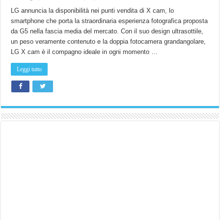
LG
X
LG annuncia la disponibilità nei punti vendita di X cam, lo
cam
smartphone che porta la straordinaria esperienza fotografica proposta
disponibile
da
da G5 nella fascia media del mercato. Con il suo design ultrasottile,
oggi
nei
un peso veramente contenuto e la doppia fotocamera grandangolare,
negozi
a
LG X cam è il compagno ideale in ogni momento …
299
euro.
Leggi tutto