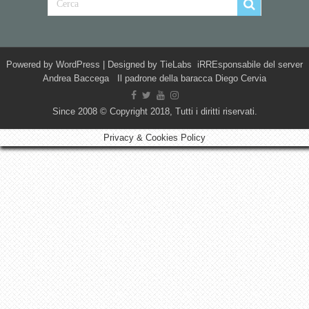
Powered by
WordPress
| Designed by
TieLabs
iRREsponsabile del server
Andrea Baccega Il padrone della baracca Diego Cervia
Since 2008 © Copyright 2018, Tutti i diritti riservati.
Privacy & Cookies Policy