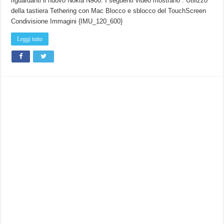
riguardanti il nuovo Nokia N900. I seguenti video mostrano : Utilizzo
della tastiera Tethering con Mac Blocco e sblocco del TouchScreen
Condivisione Immagini {IMU_120_600}
Leggi tutto