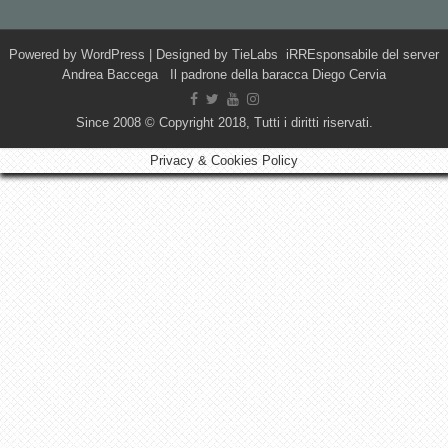
Powered by
WordPress
| Designed by
TieLabs
iRREsponsabile del server
Andrea Baccega Il padrone della baracca Diego Cervia
Since 2008 © Copyright 2018, Tutti i diritti riservati.
Privacy & Cookies Policy