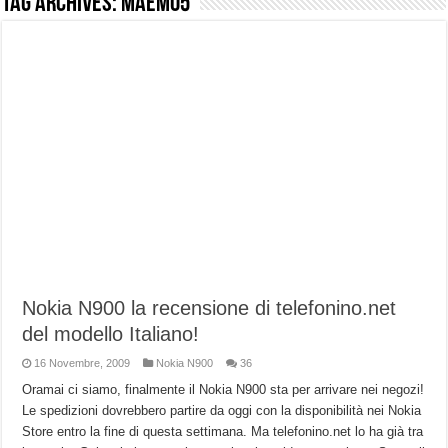
Tag Archives:
maemo5
NUASI B2-1: trascrizione e riassunti AI per le tue riunioni e lezioni universitarie
Dashcam 70mai A810 Lite: Piccola, 4K e molto efficace. Ecco come va in strada
NON Crederai a quanta LUCE fa questa Lampada Letour! – RECENSIONE
Cecotec Millor, recensione della mountain bike elettrica biammortizzata.
Chi l’ha detto che gli Open-Ear suonano male? Recensione EarFun Clip 2
BENKS OMNIWARRIOR: Più di un semplice vetro temperato!
Brondi Amico Vero 4G: Focus su SOS, sicurezza e controllo da remoto.
Brondi Amico VERO 4G : Focus su SOS e comandi da remoto
Nokia N900 la recensione di telefonino.net
del modello Italiano!
16 Novembre, 2009
Nokia N900
36
Oramai ci siamo, finalmente il Nokia N900 sta per arrivare nei negozi!
Le spedizioni dovrebbero partire da oggi con la disponibilità nei Nokia
Store entro la fine di questa settimana. Ma telefonino.net lo ha già tra