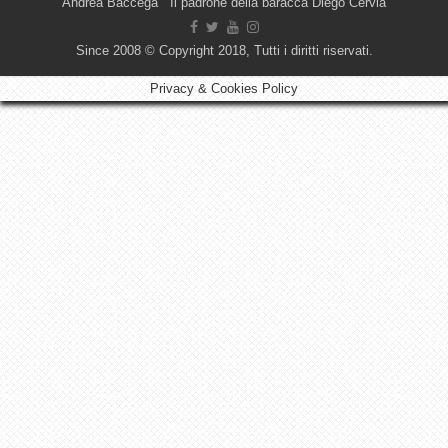
Andrea Baccega Il padrone della baracca Diego Cervia
Since 2008 © Copyright 2018, Tutti i diritti riservati.
Privacy & Cookies Policy