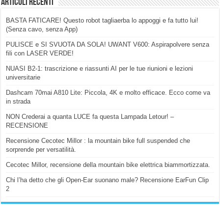
Articoli Recenti
BASTA FATICARE! Questo robot tagliaerba lo appoggi e fa tutto lui!
(Senza cavo, senza App)
PULISCE e SI SVUOTA DA SOLA! UWANT V600: Aspirapolvere senza
fili con LASER VERDE!
NUASI B2-1: trascrizione e riassunti AI per le tue riunioni e lezioni
universitarie
Dashcam 70mai A810 Lite: Piccola, 4K e molto efficace. Ecco come va
in strada
NON Crederai a quanta LUCE fa questa Lampada Letour! –
RECENSIONE
Recensione Cecotec Millor : la mountain bike full suspended che
sorprende per versatilità.
Cecotec Millor, recensione della mountain bike elettrica biammortizzata.
Chi l’ha detto che gli Open-Ear suonano male? Recensione EarFun Clip
2