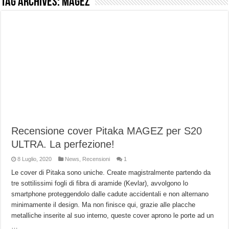
Tag Archives:
MagEZ
NUASI B2-1: trascrizione e riassunti AI per le tue riunioni e lezioni universitarie
Dashcam 70mai A810 Lite: Piccola, 4K e molto efficace. Ecco come va in strada
NON Crederai a quanta LUCE fa questa Lampada Letour! – RECENSIONE
Cecotec Millor, recensione della mountain bike elettrica biammortizzata.
Chi l’ha detto che gli Open-Ear suonano male? Recensione EarFun Clip 2
BENKS OMNIWARRIOR: Più di un semplice vetro temperato!
Brondi Amico Vero 4G: Focus su SOS, sicurezza e controllo da remoto.
Brondi Amico VERO 4G : Focus su SOS e comandi da remoto
Recensione cover Pitaka MAGEZ per S20
ULTRA. La perfezione!
8 Luglio, 2020
News
,
Recensioni
1
Le cover di Pitaka sono uniche. Create magistralmente partendo da
tre sottilissimi fogli di fibra di aramide (Kevlar), avvolgono lo
smartphone proteggendolo dalle cadute accidentali e non alternano
minimamente il design. Ma non finisce qui, grazie alle placche
metalliche inserite al suo interno, queste cover aprono le porte ad un
…