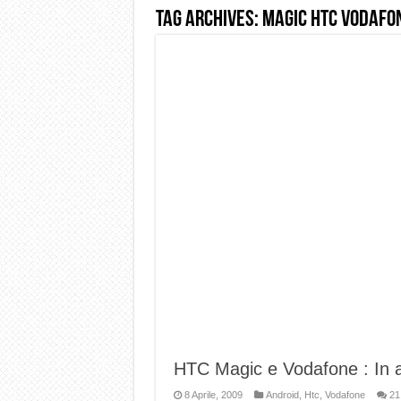
Tag Archives:
Magic HTC vodafo
Dashcam 70mai A810 Lite: Pi
NON Crederai a quanta LU
Cecotec Millor, recensione 
Chi l’ha detto che gli Ope
BENKS OMNIWARRIOR: Più d
Brondi Amico Vero 4G: Focus
Brondi Amico VERO 4G : Fo
HTC Magic e Vodafone : In ar
8 Aprile, 2009
Android
,
Htc
,
Vodafone
21