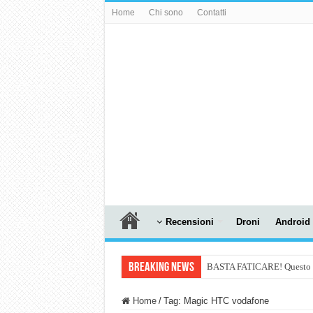
Home
Chi sono
Contatti
Recensioni
Droni
Android
Breaking News
BASTA FATICARE! Questo robo
PULISCE e SI SVUOTA DA S
Home
/
Tag:
Magic HTC vodafone
NUASI B2-1: trascrizione e ri