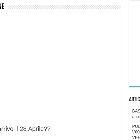
ne
ccola, 4K e molto efficace. Ecco come va in strada
CE fa questa Lampada Letour! – RECENSIONE
della mountain bike elettrica biammortizzata.
n-Ear suonano male? Recensione EarFun Clip 2
i un semplice vetro temperato!
 su SOS, sicurezza e controllo da remoto.
cus su SOS e comandi da remoto
Artic
BAST
appo
PUL
rivo il 28 Aprile??
V600
VER