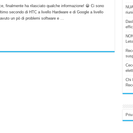
e, finalmente ha rilasciato qualche informazione! 😀 Ci sono
NUAS
 ultimo secondo di HTC a livello Hardware e di Google a livello
riun
ha avuto un pò di problemi software e …
Dash
effi
NON
Let
Rece
susp
Ceco
elet
Chi 
Rece
Priv