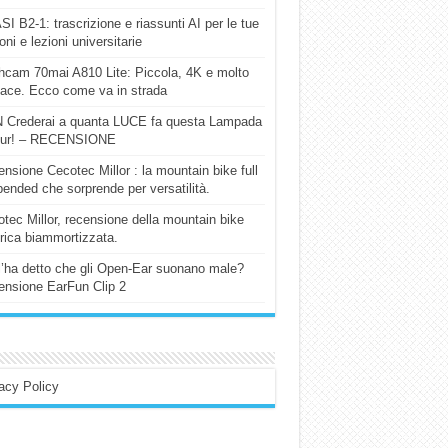
I B2-1: trascrizione e riassunti AI per le tue
ioni e lezioni universitarie
cam 70mai A810 Lite: Piccola, 4K e molto
cace. Ecco come va in strada
 Crederai a quanta LUCE fa questa Lampada
our! – RECENSIONE
nsione Cecotec Millor : la mountain bike full
ended che sorprende per versatilità.
tec Millor, recensione della mountain bike
trica biammortizzata.
l’ha detto che gli Open-Ear suonano male?
nsione EarFun Clip 2
acy Policy