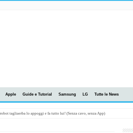
Apple
Guide e Tutorial
Samsung
LG
Tutte le News
t tagliaerba lo appoggi e fa tutto lui! (Senza cavo, senza App)
OLA! UWANT V600: Aspirapolvere senza fili con LASER VERDE!
assunti AI per le tue riunioni e lezioni universitarie