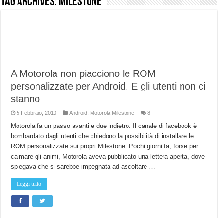
Tag Archives:
Milestone
NUASI B2-1: trascrizione e riassunti AI per le tue riunioni e lezioni universitarie
Dashcam 70mai A810 Lite: Piccola, 4K e molto efficace. Ecco come va in strada
NON Crederai a quanta LUCE fa questa Lampada Letour! – RECENSIONE
Cecotec Millor, recensione della mountain bike elettrica biammortizzata.
A Motorola non piacciono le ROM
Chi l’ha detto che gli Open-Ear suonano male? Recensione EarFun Clip 2
personalizzate per Android. E gli utenti non ci
BENKS OMNIWARRIOR: Più di un semplice vetro temperato!
stanno
Brondi Amico Vero 4G: Focus su SOS, sicurezza e controllo da remoto.
5 Febbraio, 2010
Android
,
Motorola Milestone
8
Brondi Amico VERO 4G : Focus su SOS e comandi da remoto
Motorola fa un passo avanti e due indietro. Il canale di facebook è
bombardato dagli utenti che chiedono la possibilità di installare le
ROM personalizzate sui propri Milestone. Pochi giorni fa, forse per
calmare gli animi, Motorola aveva pubblicato una lettera aperta, dove
spiegava che si sarebbe impegnata ad ascoltare …
Leggi tutto