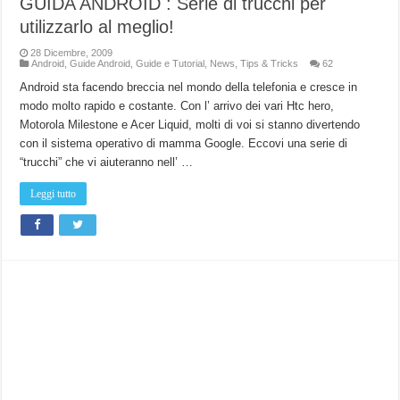
GUIDA ANDROID : Serie di trucchi per
utilizzarlo al meglio!
28 Dicembre, 2009
Android
,
Guide Android
,
Guide e Tutorial
,
News
,
Tips & Tricks
62
Android sta facendo breccia nel mondo della telefonia e cresce in
modo molto rapido e costante. Con l’ arrivo dei vari Htc hero,
Motorola Milestone e Acer Liquid, molti di voi si stanno divertendo
con il sistema operativo di mamma Google. Eccovi una serie di
“trucchi” che vi aiuteranno nell’ …
Leggi tutto