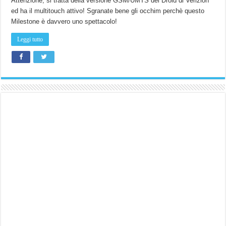
Attenzione, si tratta della versione GSM/UMTS del Droid di Verizion
ed ha il multitouch attivo! Sgranate bene gli occhim perchè questo
Milestone è davvero uno spettacolo!
Leggi tutto