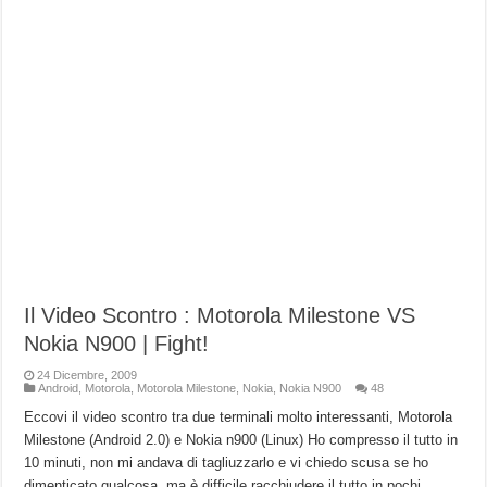
Il Video Scontro : Motorola Milestone VS
Nokia N900 | Fight!
24 Dicembre, 2009
Android
,
Motorola
,
Motorola Milestone
,
Nokia
,
Nokia N900
48
Eccovi il video scontro tra due terminali molto interessanti, Motorola
Milestone (Android 2.0) e Nokia n900 (Linux) Ho compresso il tutto in
10 minuti, non mi andava di tagliuzzarlo e vi chiedo scusa se ho
dimenticato qualcosa, ma è difficile racchiudere il tutto in pochi