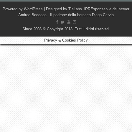
Powered by
WordPress
| Designed by
TieLabs
iRREsponsabile del server
Andrea Baccega Il padrone della baracca Diego Cervia
Since 2008 © Copyright 2018, Tutti i diritti riservati.
Privacy & Cookies Policy