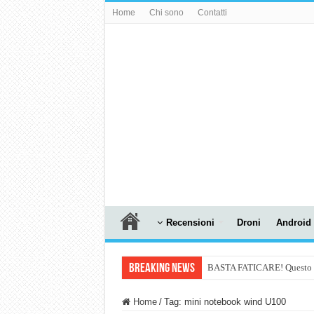
Home
Chi sono
Contatti
Recensioni
Droni
Android
Breaking News
BASTA FATICARE! Questo robo
PULISCE e SI SVUOTA DA S
Home
/
Tag:
mini notebook wind U100
NUASI B2-1: trascrizione e ri