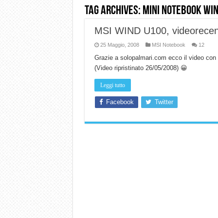
Tag Archives:
mini notebook wi
Dashcam 70mai A810 Lite: Pi
MSI WIND U100, videorecen
NON Crederai a quanta LU
25 Maggio, 2008
Cecotec Millor, recensione 
MSI Notebook
12
Grazie a solopalmari.com ecco il video co
Chi l’ha detto che gli Ope
(Video ripristinato 26/05/2008) 😀
BENKS OMNIWARRIOR: Più d
Leggi tutto
Brondi Amico Vero 4G: Focus
Facebook
Twitter
Brondi Amico VERO 4G : Fo