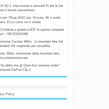
I B2-1: trascrizione e riassunti AI per le tue
ioni e lezioni universitarie
cam 70mai A810 Lite: Piccola, 4K e molto
cace. Ecco come va in strada
 Crederai a quanta LUCE fa questa Lampada
our! – RECENSIONE
nsione Cecotec Millor : la mountain bike full
ended che sorprende per versatilità.
tec Millor, recensione della mountain bike
trica biammortizzata.
l’ha detto che gli Open-Ear suonano male?
nsione EarFun Clip 2
acy Policy