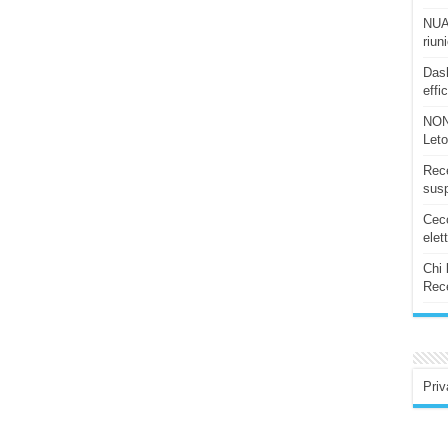
NUAS
riun
Dash
effi
NON
Let
Rece
susp
Ceco
elet
Chi 
Rece
Priv