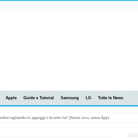
Apple
Guide e Tutorial
Samsung
LG
Tutte le News
t tagliaerba lo appoggi e fa tutto lui! (Senza cavo, senza App)
OLA! UWANT V600: Aspirapolvere senza fili con LASER VERDE!
assunti AI per le tue riunioni e lezioni universitarie