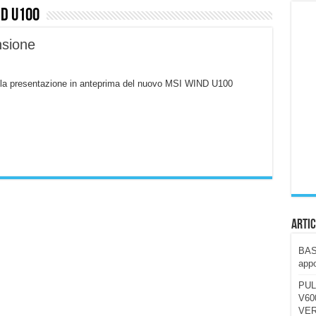
nd U100
ccola, 4K e molto efficace. Ecco come va in strada
sione
CE fa questa Lampada Letour! – RECENSIONE
della mountain bike elettrica biammortizzata.
n la presentazione in anteprima del nuovo MSI WIND U100
n-Ear suonano male? Recensione EarFun Clip 2
i un semplice vetro temperato!
 su SOS, sicurezza e controllo da remoto.
cus su SOS e comandi da remoto
Artic
BAST
appo
PUL
V600
VER