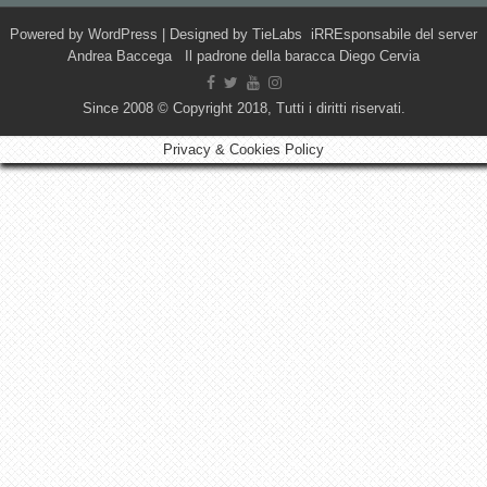
Powered by
WordPress
| Designed by
TieLabs
iRREsponsabile del server
Andrea Baccega Il padrone della baracca Diego Cervia
Since 2008 © Copyright 2018, Tutti i diritti riservati.
Privacy & Cookies Policy