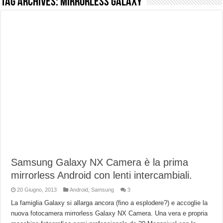
Tag Archives:
mirrorless galaxy
NUASI B2-1: trascrizione e riassunti AI per le tue riunioni e lezioni universitarie
Dashcam 70mai A810 Lite: Piccola, 4K e molto efficace. Ecco come va in strada
NON Crederai a quanta LUCE fa questa Lampada Letour! – RECENSIONE
Cecotec Millor, recensione della mountain bike elettrica biammortizzata.
Chi l’ha detto che gli Open-Ear suonano male? Recensione EarFun Clip 2
BENKS OMNIWARRIOR: Più di un semplice vetro temperato!
Brondi Amico Vero 4G: Focus su SOS, sicurezza e controllo da remoto.
Brondi Amico VERO 4G : Focus su SOS e comandi da remoto
Samsung Galaxy NX Camera è la prima
mirrorless Android con lenti intercambiali.
20 Giugno, 2013
Android
,
Samsung
3
La famiglia Galaxy si allarga ancora (fino a esplodere?) e accoglie la
nuova fotocamera mirrorless Galaxy NX Camera. Una vera e propria