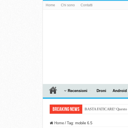
Home
Chi sono
Contatti
Recensioni
Droni
Android
Breaking News
BASTA FATICARE! Questo robo
PULISCE e SI SVUOTA DA S
Home
/
Tag:
mobile 6.5
NUASI B2-1: trascrizione e ri