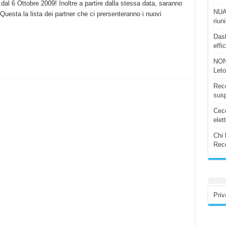
al 6 Ottobre 2009! Inoltre a partire dalla stessa data, saranno
NUAS
Questa la lista dei partner che ci prersenteranno i nuovi
riun
Dash
effi
NON
Let
Rece
susp
Ceco
elet
Chi 
Rece
Priv