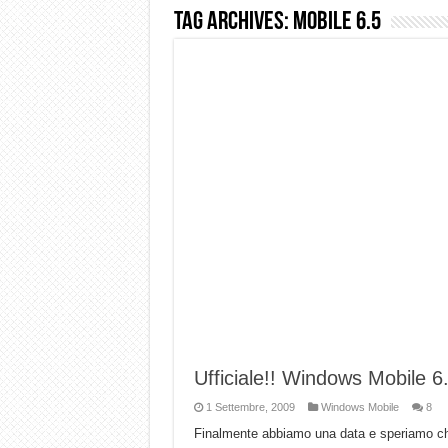
Tag Archives:
mobile 6.5
Dashcam 70mai A810 Lite: Pi
NON Crederai a quanta LU
Cecotec Millor, recensione 
Chi l’ha detto che gli Ope
BENKS OMNIWARRIOR: Più d
Brondi Amico Vero 4G: Focus
Brondi Amico VERO 4G : Fo
Ufficiale!! Windows Mobile 6.
1 Settembre, 2009
Windows Mobile
8
Finalmente abbiamo una data e speriamo che s