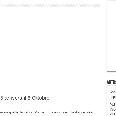
ccola, 4K e molto efficace. Ecco come va in strada
CE fa questa Lampada Letour! – RECENSIONE
della mountain bike elettrica biammortizzata.
n-Ear suonano male? Recensione EarFun Clip 2
i un semplice vetro temperato!
 su SOS, sicurezza e controllo da remoto.
cus su SOS e comandi da remoto
Artic
BAST
appo
5 arriverà il 6 Ottobre!
PUL
V600
ia quella definitiva! Microsoft ha annunciato la disponibilità
VER