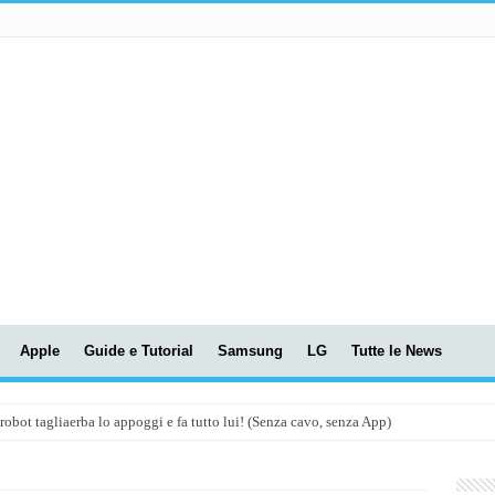
Apple
Guide e Tutorial
Samsung
LG
Tutte le News
t tagliaerba lo appoggi e fa tutto lui! (Senza cavo, senza App)
OLA! UWANT V600: Aspirapolvere senza fili con LASER VERDE!
assunti AI per le tue riunioni e lezioni universitarie