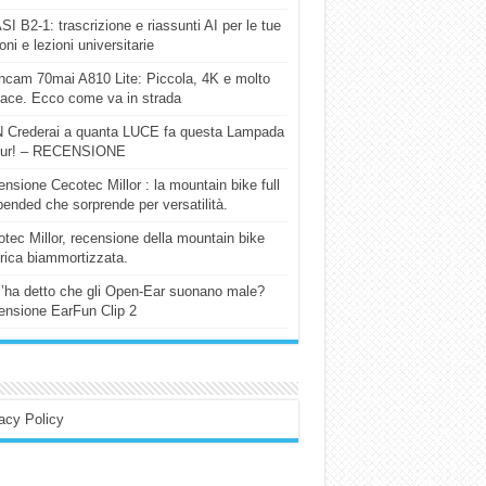
I B2-1: trascrizione e riassunti AI per le tue
ioni e lezioni universitarie
cam 70mai A810 Lite: Piccola, 4K e molto
cace. Ecco come va in strada
 Crederai a quanta LUCE fa questa Lampada
our! – RECENSIONE
nsione Cecotec Millor : la mountain bike full
ended che sorprende per versatilità.
tec Millor, recensione della mountain bike
trica biammortizzata.
l’ha detto che gli Open-Ear suonano male?
nsione EarFun Clip 2
acy Policy