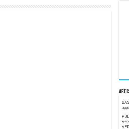
ccola, 4K e molto efficace. Ecco come va in strada
CE fa questa Lampada Letour! – RECENSIONE
della mountain bike elettrica biammortizzata.
n-Ear suonano male? Recensione EarFun Clip 2
i un semplice vetro temperato!
 su SOS, sicurezza e controllo da remoto.
cus su SOS e comandi da remoto
Artic
BAST
appo
PUL
V600
VER