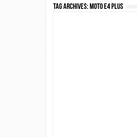
Tag Archives:
Moto E4 Plus
Dashcam 70mai A810 Lite: Pi
NON Crederai a quanta LU
Cecotec Millor, recensione 
Chi l’ha detto che gli Ope
BENKS OMNIWARRIOR: Più d
Brondi Amico Vero 4G: Focus
Brondi Amico VERO 4G : Fo