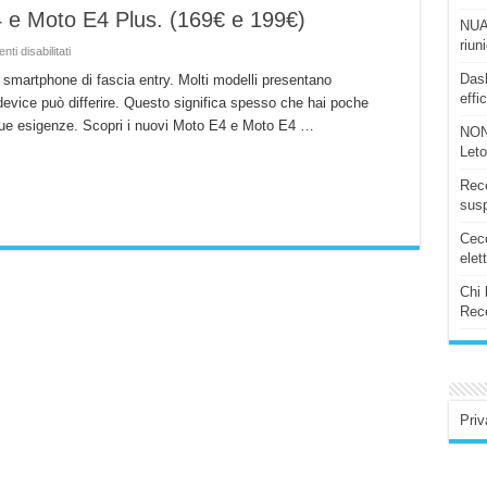
4 e Moto E4 Plus. (169€ e 199€)
NUAS
riun
su
i disabilitati
Motorola
ufficializza
Dash
smartphone di fascia entry. Molti modelli presentano
Moto
effi
i device può differire. Questo significa spesso che hai poche
E4
e
 tue esigenze. Scopri i nuovi Moto E4 e Moto E4 …
Moto
NON
E4
Let
Plus.
(169€
e
Rece
199€)
susp
Ceco
elet
Chi 
Rece
Priv