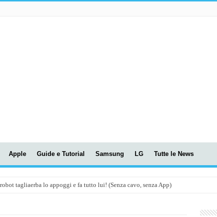
Apple
Guide e Tutorial
Samsung
LG
Tutte le News
t tagliaerba lo appoggi e fa tutto lui! (Senza cavo, senza App)
OLA! UWANT V600: Aspirapolvere senza fili con LASER VERDE!
assunti AI per le tue riunioni e lezioni universitarie