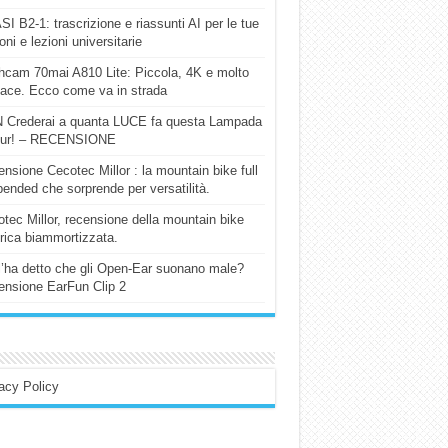
I B2-1: trascrizione e riassunti AI per le tue
ioni e lezioni universitarie
cam 70mai A810 Lite: Piccola, 4K e molto
cace. Ecco come va in strada
 Crederai a quanta LUCE fa questa Lampada
our! – RECENSIONE
nsione Cecotec Millor : la mountain bike full
ended che sorprende per versatilità.
tec Millor, recensione della mountain bike
trica biammortizzata.
l’ha detto che gli Open-Ear suonano male?
nsione EarFun Clip 2
acy Policy