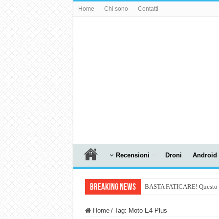
Home
Chi sono
Contatti
Recensioni
Droni
Android
Breaking News
BASTA FATICARE! Questo robo
PULISCE e SI SVUOTA DA S
Home
/
Tag:
Moto E4 Plus
NUASI B2-1: trascrizione e ri