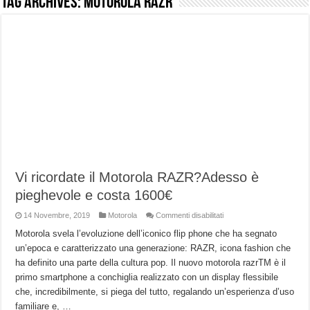
Tag Archives:
Motorola RAZR
NUASI B2-1: trascrizione e riassunti AI per le tue riunioni e lezioni universitarie
Dashcam 70mai A810 Lite: Piccola, 4K e molto efficace. Ecco come va in strada
NON Crederai a quanta LUCE fa questa Lampada Letour! – RECENSIONE
Cecotec Millor, recensione della mountain bike elettrica biammortizzata.
Chi l’ha detto che gli Open-Ear suonano male? Recensione EarFun Clip 2
BENKS OMNIWARRIOR: Più di un semplice vetro temperato!
Brondi Amico Vero 4G: Focus su SOS, sicurezza e controllo da remoto.
Brondi Amico VERO 4G : Focus su SOS e comandi da remoto
Vi ricordate il Motorola RAZR?Adesso è
pieghevole e costa 1600€
su
14 Novembre, 2019
Motorola
Commenti disabilitati
Vi
ricordate
Motorola svela l’evoluzione dell’iconico flip phone che ha segnato
il
un’epoca e caratterizzato una generazione: RAZR, icona fashion che
Motorola
RAZR?
ha definito una parte della cultura pop. Il nuovo motorola razrTM è il
Adesso
è
primo smartphone a conchiglia realizzato con un display flessibile
pieghevole
e
che, incredibilmente, si piega del tutto, regalando un’esperienza d’uso
costa
familiare e, …
1600€