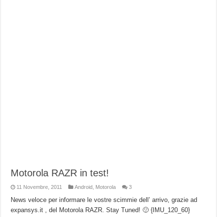
Motorola RAZR in test!
11 Novembre, 2011
Android
,
Motorola
3
News veloce per informare le vostre scimmie dell’ arrivo, grazie ad
expansys.it , del Motorola RAZR. Stay Tuned! 🙂 {IMU_120_60}