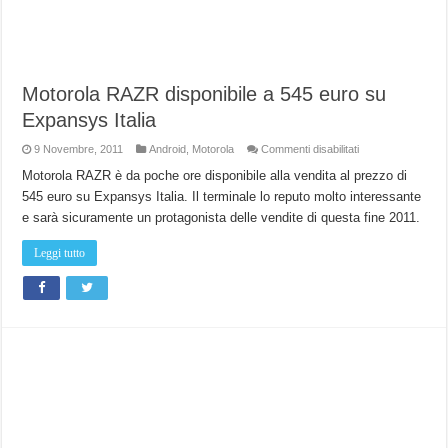
Motorola RAZR disponibile a 545 euro su
Expansys Italia
su
9 Novembre, 2011
Android
,
Motorola
Commenti disabilitati
Motorola
RAZR
Motorola RAZR è da poche ore disponibile alla vendita al prezzo di
disponibile
545 euro su Expansys Italia. Il terminale lo reputo molto interessante
a
545
e sarà sicuramente un protagonista delle vendite di questa fine 2011.
euro
su
Expansys
Leggi tutto
Italia