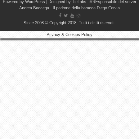
Powered by
WordPress
| Designed by
TieLabs
iRREsponsabile del server
Andrea Baccega Il padrone della baracca Diego Cervia
Since 2008 © Copyright 2018, Tutti i diritti riservati.
Privacy & Cookies Policy