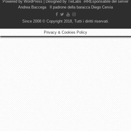
Powered by
WordPress
| Designed by
TieLabs
iRREsponsabile del server
Andrea Baccega Il padrone della baracca Diego Cervia
Since 2008 © Copyright 2018, Tutti i diritti riservati.
Privacy & Cookies Policy