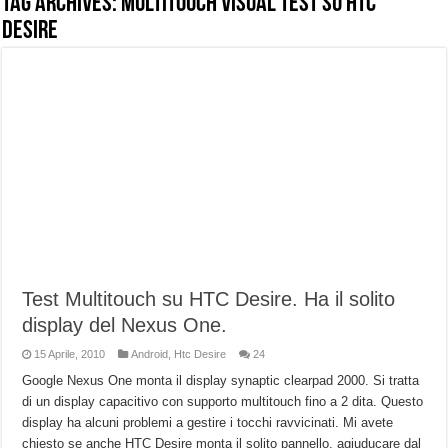
Tag Archives:
Multitouch Visual test su HTC
Desire
NUASI B2-1: trascrizione e riassunti AI per le tue riunioni e lezioni universitarie
Dashcam 70mai A810 Lite: Piccola, 4K e molto efficace. Ecco come va in strada
NON Crederai a quanta LUCE fa questa Lampada Letour! – RECENSIONE
Cecotec Millor, recensione della mountain bike elettrica biammortizzata.
Chi l’ha detto che gli Open-Ear suonano male? Recensione EarFun Clip 2
BENKS OMNIWARRIOR: Più di un semplice vetro temperato!
Brondi Amico Vero 4G: Focus su SOS, sicurezza e controllo da remoto.
Brondi Amico VERO 4G : Focus su SOS e comandi da remoto
Test Multitouch su HTC Desire. Ha il solito
display del Nexus One.
15 Aprile, 2010
Android
,
Htc Desire
24
Google Nexus One monta il display synaptic clearpad 2000. Si tratta
di un display capacitivo con supporto multitouch fino a 2 dita. Questo
display ha alcuni problemi a gestire i tocchi ravvicinati. Mi avete
chiesto se anche HTC Desire monta il solito pannello, agiuducare dal