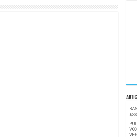
ccola, 4K e molto efficace. Ecco come va in strada
CE fa questa Lampada Letour! – RECENSIONE
della mountain bike elettrica biammortizzata.
n-Ear suonano male? Recensione EarFun Clip 2
i un semplice vetro temperato!
 su SOS, sicurezza e controllo da remoto.
cus su SOS e comandi da remoto
Artic
BAST
appo
PUL
V600
VER