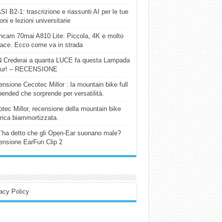
I B2-1: trascrizione e riassunti AI per le tue
ioni e lezioni universitarie
cam 70mai A810 Lite: Piccola, 4K e molto
cace. Ecco come va in strada
 Crederai a quanta LUCE fa questa Lampada
our! – RECENSIONE
nsione Cecotec Millor : la mountain bike full
ended che sorprende per versatilità.
tec Millor, recensione della mountain bike
trica biammortizzata.
l’ha detto che gli Open-Ear suonano male?
nsione EarFun Clip 2
acy Policy