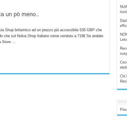
NUAS
riun
sta un pò meno..
Dash
effi
kia Shop britannico ad un prezzo più accessibile 535 GBP che
NON
rdo che sul Nokia Shop Italiano viene venduto a 719€ Se andate
Let
ia Store …
Rece
susp
Ceco
elet
Chi 
Rece
Priv