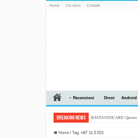
Home
Chi sono
Contatti
Recensioni
Droni
Android
Breaking News
BASTA FATICARE! Questo robo
PULISCE e SI SVUOTA DA S
Home
/
Tag:
n97 11.0.021
NUASI B2-1: trascrizione e ri