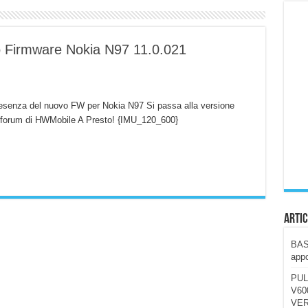
ccola, 4K e molto efficace. Ecco come va in strada
CE fa questa Lampada Letour! – RECENSIONE
 Firmware Nokia N97 11.0.021
della mountain bike elettrica biammortizzata.
n-Ear suonano male? Recensione EarFun Clip 2
resenza del nuovo FW per Nokia N97 Si passa alla versione
i un semplice vetro temperato!
l forum di HWMobile A Presto! {IMU_120_600}
 su SOS, sicurezza e controllo da remoto.
cus su SOS e comandi da remoto
Artic
BAST
appo
PUL
V600
VER