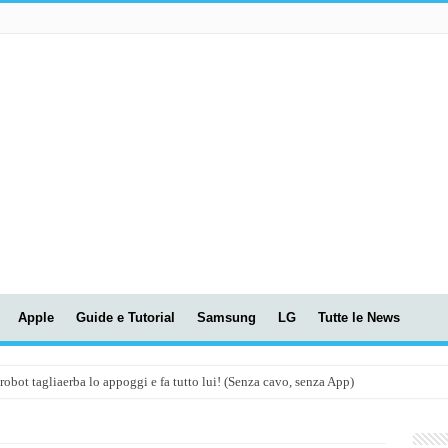
Apple
Guide e Tutorial
Samsung
LG
Tutte le News
t tagliaerba lo appoggi e fa tutto lui! (Senza cavo, senza App)
OLA! UWANT V600: Aspirapolvere senza fili con LASER VERDE!
assunti AI per le tue riunioni e lezioni universitarie