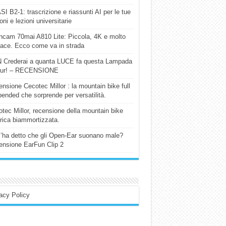
I B2-1: trascrizione e riassunti AI per le tue
ioni e lezioni universitarie
cam 70mai A810 Lite: Piccola, 4K e molto
cace. Ecco come va in strada
 Crederai a quanta LUCE fa questa Lampada
our! – RECENSIONE
nsione Cecotec Millor : la mountain bike full
ended che sorprende per versatilità.
tec Millor, recensione della mountain bike
trica biammortizzata.
l’ha detto che gli Open-Ear suonano male?
nsione EarFun Clip 2
acy Policy