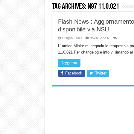
Tag Archives:
n97 11.0.021
Dashcam 70mai A810 Lite: Pi
NON Crederai a quanta LU
Flash News : Aggiornamento
Cecotec Millor, recensione 
disponibile via NSU
Chi l’ha detto che gli Ope
1 Luglio, 2009
Nokia Serie N
9
L’ amico Mioke mi segnala la tempestiva p
BENKS OMNIWARRIOR: Più d
11.0.021 Per changelog e info vi rimando a
Brondi Amico Vero 4G: Focus
Leggi tutto
Brondi Amico VERO 4G : Fo
Facebook
Twitter