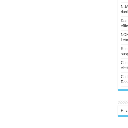
NUAS
riun
Dash
effi
NON
Let
Rece
susp
Ceco
elet
Chi 
Rece
Priv