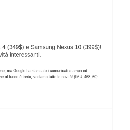
us 4 (349$) e Samsung Nexus 10 (399$)!
ità interessanti.
one, ma Google ha rilasciato i comunicati stampa ed
arne al fuoco è tanta, vediamo tutte le novità! {IMU_468_60}