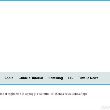
Apple
Guide e Tutorial
Samsung
LG
Tutte le News
t tagliaerba lo appoggi e fa tutto lui! (Senza cavo, senza App)
OLA! UWANT V600: Aspirapolvere senza fili con LASER VERDE!
assunti AI per le tue riunioni e lezioni universitarie