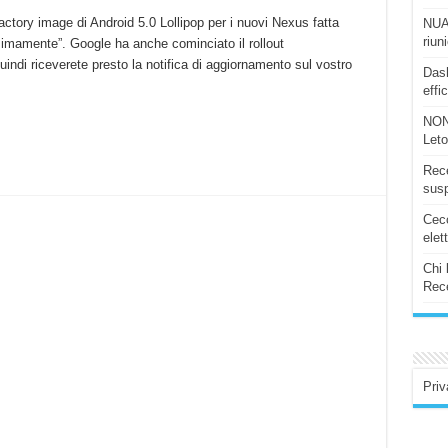
factory image di Android 5.0 Lollipop per i nuovi Nexus fatta
NUAS
riun
simamente”. Google ha anche cominciato il rollout
indi riceverete presto la notifica di aggiornamento sul vostro
Dash
effi
NON
Let
Rece
susp
Ceco
elet
Chi 
Rece
Priv