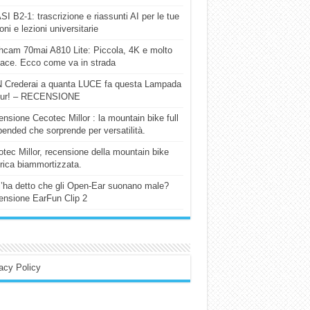
I B2-1: trascrizione e riassunti AI per le tue
ioni e lezioni universitarie
cam 70mai A810 Lite: Piccola, 4K e molto
cace. Ecco come va in strada
 Crederai a quanta LUCE fa questa Lampada
our! – RECENSIONE
nsione Cecotec Millor : la mountain bike full
ended che sorprende per versatilità.
tec Millor, recensione della mountain bike
trica biammortizzata.
l’ha detto che gli Open-Ear suonano male?
nsione EarFun Clip 2
acy Policy