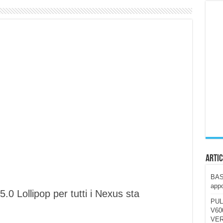
ccola, 4K e molto efficace. Ecco come va in strada
CE fa questa Lampada Letour! – RECENSIONE
della mountain bike elettrica biammortizzata.
n-Ear suonano male? Recensione EarFun Clip 2
i un semplice vetro temperato!
 su SOS, sicurezza e controllo da remoto.
cus su SOS e comandi da remoto
Artic
BAST
appo
0 Lollipop per tutti i Nexus sta
PUL
V600
VER