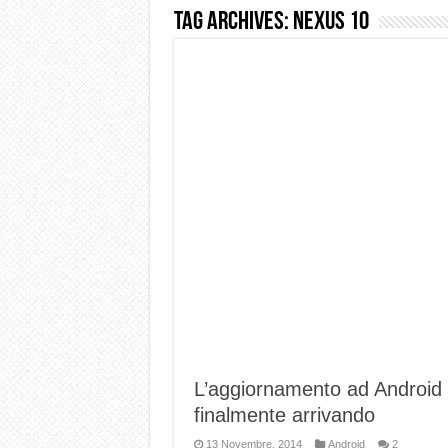
Tag Archives:
Nexus 10
Dashcam 70mai A810 Lite: Pi
NON Crederai a quanta LU
Cecotec Millor, recensione 
Chi l’ha detto che gli Ope
BENKS OMNIWARRIOR: Più d
Brondi Amico Vero 4G: Focus
Brondi Amico VERO 4G : Fo
L’aggiornamento ad Android 5.
finalmente arrivando
13 Novembre, 2014
Android
2