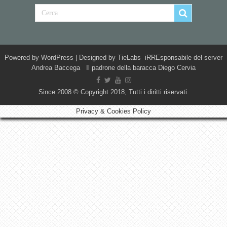
Powered by
WordPress
| Designed by
TieLabs
iRREsponsabile del server
Andrea Baccega Il padrone della baracca Diego Cervia
Since 2008 © Copyright 2018, Tutti i diritti riservati.
Privacy & Cookies Policy