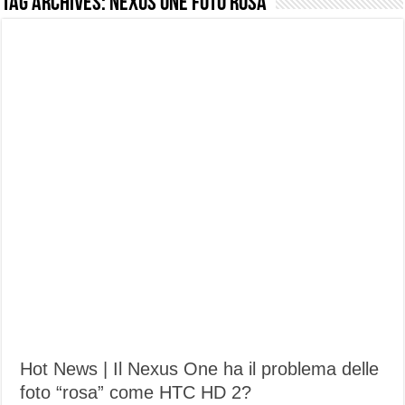
Tag Archives:
Nexus one foto rosa
NUASI B2-1: trascrizione e riassunti AI per le tue riunioni e lezioni universitarie
Dashcam 70mai A810 Lite: Piccola, 4K e molto efficace. Ecco come va in strada
NON Crederai a quanta LUCE fa questa Lampada Letour! – RECENSIONE
Cecotec Millor, recensione della mountain bike elettrica biammortizzata.
Chi l’ha detto che gli Open-Ear suonano male? Recensione EarFun Clip 2
BENKS OMNIWARRIOR: Più di un semplice vetro temperato!
Brondi Amico Vero 4G: Focus su SOS, sicurezza e controllo da remoto.
Brondi Amico VERO 4G : Focus su SOS e comandi da remoto
Hot News | Il Nexus One ha il problema delle
foto “rosa” come HTC HD 2?