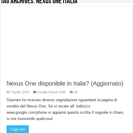
Tag Archives:
nexus one italia
NUASI B2-1: trascrizione e riassunti AI per le tue riunioni e lezioni universitarie
Dashcam 70mai A810 Lite: Piccola, 4K e molto efficace. Ecco come va in strada
NON Crederai a quanta LUCE fa questa Lampada Letour! – RECENSIONE
Cecotec Millor, recensione della mountain bike elettrica biammortizzata.
Chi l’ha detto che gli Open-Ear suonano male? Recensione EarFun Clip 2
BENKS OMNIWARRIOR: Più di un semplice vetro temperato!
Brondi Amico Vero 4G: Focus su SOS, sicurezza e controllo da remoto.
Brondi Amico VERO 4G : Focus su SOS e comandi da remoto
Nexus One disponibile in Italia? (Aggiornato)
7 Aprile, 2010
Google Nexus ONE
40
Stamani ho ricevuto diverse segnalazioni riguardanti la pagina di
vendita del Nexus One. Se vi recate all’ indirizzo
www.google.com/phone vi apparirà questa scritta Il segnale è chiaro,
si sta muovendo qualcosa!
Leggi tutto