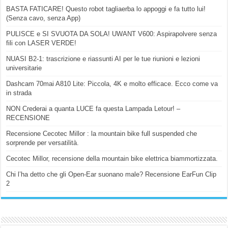
BASTA FATICARE! Questo robot tagliaerba lo appoggi e fa tutto lui!
(Senza cavo, senza App)
PULISCE e SI SVUOTA DA SOLA! UWANT V600: Aspirapolvere senza
fili con LASER VERDE!
NUASI B2-1: trascrizione e riassunti AI per le tue riunioni e lezioni
universitarie
Dashcam 70mai A810 Lite: Piccola, 4K e molto efficace. Ecco come va
in strada
NON Crederai a quanta LUCE fa questa Lampada Letour! –
RECENSIONE
Recensione Cecotec Millor : la mountain bike full suspended che
sorprende per versatilità.
Cecotec Millor, recensione della mountain bike elettrica biammortizzata.
Chi l’ha detto che gli Open-Ear suonano male? Recensione EarFun Clip
2