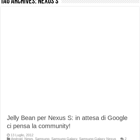
Tag Archives:
Nexus S
NUASI B2-1: trascrizione e riassunti AI per le tue riunioni e lezioni universitarie
Dashcam 70mai A810 Lite: Piccola, 4K e molto efficace. Ecco come va in strada
NON Crederai a quanta LUCE fa questa Lampada Letour! – RECENSIONE
Cecotec Millor, recensione della mountain bike elettrica biammortizzata.
Chi l’ha detto che gli Open-Ear suonano male? Recensione EarFun Clip 2
BENKS OMNIWARRIOR: Più di un semplice vetro temperato!
Brondi Amico Vero 4G: Focus su SOS, sicurezza e controllo da remoto.
Brondi Amico VERO 4G : Focus su SOS e comandi da remoto
Jelly Bean per Nexus S: in attesa di Google
ci pensa la community!
13 Luglio, 2012
Android
,
News
,
Samsung
,
Samsung Galaxy
,
Samsung Galaxy Nexus
2