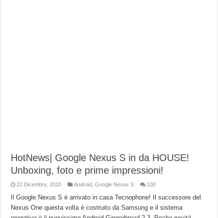
HotNews| Google Nexus S in da HOUSE!
Unboxing, foto e prime impressioni!
22 Dicembre, 2010
Android
,
Google Nexus S
100
Il Google Nexus S è arrivato in casa Tecnophone! Il successore del
Nexus One questa volta è costruito da Samsung e il sistema
operativo è il nuovissimo Android Gingerbread 2.3. Poche novità