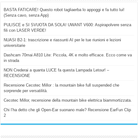
BASTA FATICARE! Questo robot tagliaerba lo appoggi e fa tutto lui!
(Senza cavo, senza App)
PULISCE e SI SVUOTA DA SOLA! UWANT V600: Aspirapolvere senza
fili con LASER VERDE!
NUASI B2-1: trascrizione e riassunti AI per le tue riunioni e lezioni
universitarie
Dashcam 70mai A810 Lite: Piccola, 4K e molto efficace. Ecco come va
in strada
NON Crederai a quanta LUCE fa questa Lampada Letour! –
RECENSIONE
Recensione Cecotec Millor : la mountain bike full suspended che
sorprende per versatilità.
Cecotec Millor, recensione della mountain bike elettrica biammortizzata.
Chi l’ha detto che gli Open-Ear suonano male? Recensione EarFun Clip
2