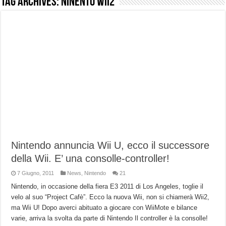
Tag Archives:
Ninento wii2
NUASI B2-1: trascrizione e riassunti AI per le tue riunioni e lezioni universitarie
Dashcam 70mai A810 Lite: Piccola, 4K e molto efficace. Ecco come va in strada
NON Crederai a quanta LUCE fa questa Lampada Letour! – RECENSIONE
Cecotec Millor, recensione della mountain bike elettrica biammortizzata.
Chi l’ha detto che gli Open-Ear suonano male? Recensione EarFun Clip 2
BENKS OMNIWARRIOR: Più di un semplice vetro temperato!
Brondi Amico Vero 4G: Focus su SOS, sicurezza e controllo da remoto.
Brondi Amico VERO 4G : Focus su SOS e comandi da remoto
Nintendo annuncia Wii U, ecco il successore
della Wii. E’ una consolle-controller!
7 Giugno, 2011
News
,
Nintendo
21
Nintendo, in occasione della fiera E3 2011 di Los Angeles, toglie il
velo al suo “Project Cafè”. Ecco la nuova Wii, non si chiamerà Wii2,
ma Wii U! Dopo averci abituato a giocare con WiiMote e bilance
varie, arriva la svolta da parte di Nintendo Il controller è la consolle!