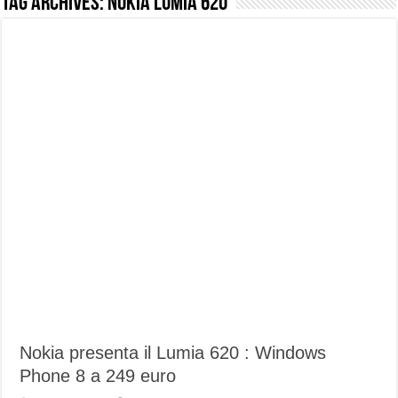
Tag Archives:
Nokia Lumia 620
NUASI B2-1: trascrizione e riassunti AI per le tue riunioni e lezioni universitarie
Dashcam 70mai A810 Lite: Piccola, 4K e molto efficace. Ecco come va in strada
NON Crederai a quanta LUCE fa questa Lampada Letour! – RECENSIONE
Cecotec Millor, recensione della mountain bike elettrica biammortizzata.
Chi l’ha detto che gli Open-Ear suonano male? Recensione EarFun Clip 2
BENKS OMNIWARRIOR: Più di un semplice vetro temperato!
Brondi Amico Vero 4G: Focus su SOS, sicurezza e controllo da remoto.
Brondi Amico VERO 4G : Focus su SOS e comandi da remoto
Nokia presenta il Lumia 620 : Windows
Phone 8 a 249 euro