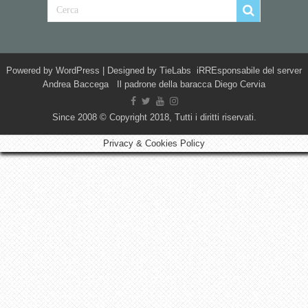
Powered by
WordPress
| Designed by
TieLabs
iRREsponsabile del server
Andrea Baccega Il padrone della baracca Diego Cervia
Since 2008 © Copyright 2018, Tutti i diritti riservati.
Privacy & Cookies Policy