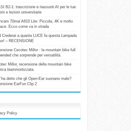
I B2-1: trascrizione e riassunti AI per le tue
ioni e lezioni universitarie
cam 70mai A810 Lite: Piccola, 4K e molto
cace. Ecco come va in strada
 Crederai a quanta LUCE fa questa Lampada
our! – RECENSIONE
nsione Cecotec Millor : la mountain bike full
ended che sorprende per versatilità.
tec Millor, recensione della mountain bike
trica biammortizzata.
l’ha detto che gli Open-Ear suonano male?
nsione EarFun Clip 2
acy Policy