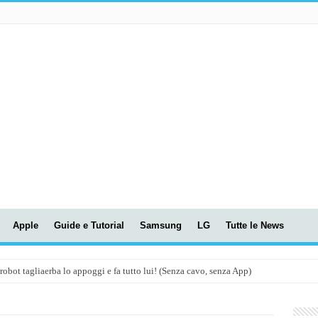
Apple
Guide e Tutorial
Samsung
LG
Tutte le News
t tagliaerba lo appoggi e fa tutto lui! (Senza cavo, senza App)
OLA! UWANT V600: Aspirapolvere senza fili con LASER VERDE!
assunti AI per le tue riunioni e lezioni universitarie