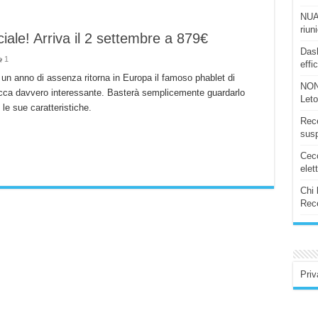
NUAS
riun
ale! Arriva il 2 settembre a 879€
Dash
1
effi
 anno di assenza ritorna in Europa il famoso phablet di
NON
cca davvero interessante. Basterà semplicemente guardarlo
Let
 le sue caratteristiche.
Rece
susp
Ceco
elet
Chi 
Rece
Priv