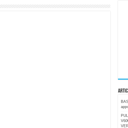
ccola, 4K e molto efficace. Ecco come va in strada
CE fa questa Lampada Letour! – RECENSIONE
della mountain bike elettrica biammortizzata.
n-Ear suonano male? Recensione EarFun Clip 2
i un semplice vetro temperato!
 su SOS, sicurezza e controllo da remoto.
cus su SOS e comandi da remoto
Artic
BAST
appo
PUL
V600
VER