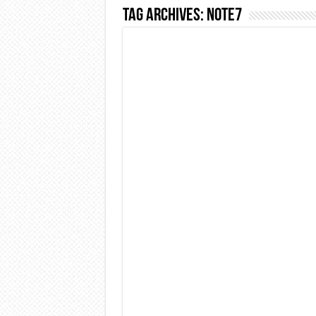
Tag Archives:
Note7
Dashcam 70mai A810 Lite: Pi
NON Crederai a quanta LU
Cecotec Millor, recensione 
Chi l’ha detto che gli Ope
BENKS OMNIWARRIOR: Più d
Brondi Amico Vero 4G: Focus
Brondi Amico VERO 4G : Fo