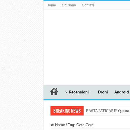
Home
Chi sono
Contatti
Recensioni
Droni
Android
Breaking News
BASTA FATICARE! Questo robo
PULISCE e SI SVUOTA DA S
Home
/
Tag:
Octa Core
NUASI B2-1: trascrizione e ri