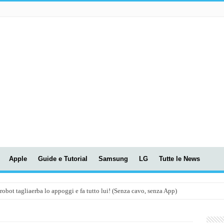
Apple
Guide e Tutorial
Samsung
LG
Tutte le News
t tagliaerba lo appoggi e fa tutto lui! (Senza cavo, senza App)
OLA! UWANT V600: Aspirapolvere senza fili con LASER VERDE!
assunti AI per le tue riunioni e lezioni universitarie