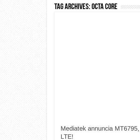
Tag Archives:
Octa Core
Dashcam 70mai A810 Lite: Pi
NON Crederai a quanta LU
Cecotec Millor, recensione 
Chi l’ha detto che gli Ope
BENKS OMNIWARRIOR: Più d
Brondi Amico Vero 4G: Focus
Brondi Amico VERO 4G : Fo
Mediatek annuncia MT6795, i
LTE!