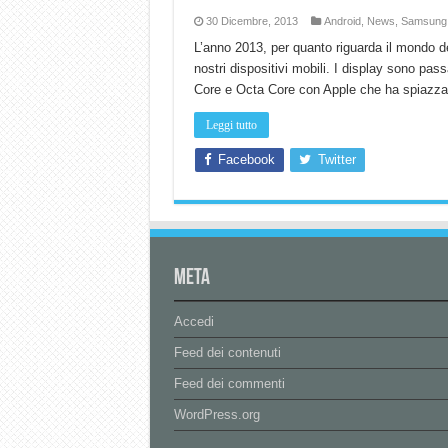
30 Dicembre, 2013
Android
,
News
,
Samsung
L’anno 2013, per quanto riguarda il mondo deg
nostri dispositivi mobili. I display sono pas
Core e Octa Core con Apple che ha spiazzat
Leggi tutto
Facebook
Twitter
Meta
Accedi
Feed dei contenuti
Feed dei commenti
WordPress.org