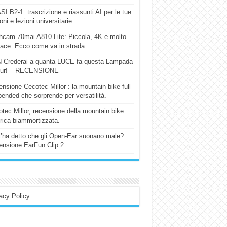
I B2-1: trascrizione e riassunti AI per le tue
ioni e lezioni universitarie
cam 70mai A810 Lite: Piccola, 4K e molto
cace. Ecco come va in strada
 Crederai a quanta LUCE fa questa Lampada
our! – RECENSIONE
nsione Cecotec Millor : la mountain bike full
ended che sorprende per versatilità.
tec Millor, recensione della mountain bike
trica biammortizzata.
l’ha detto che gli Open-Ear suonano male?
nsione EarFun Clip 2
acy Policy