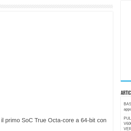
ccola, 4K e molto efficace. Ecco come va in strada
CE fa questa Lampada Letour! – RECENSIONE
della mountain bike elettrica biammortizzata.
n-Ear suonano male? Recensione EarFun Clip 2
i un semplice vetro temperato!
 su SOS, sicurezza e controllo da remoto.
cus su SOS e comandi da remoto
Artic
BAST
appo
PUL
l primo SoC True Octa-core a 64-bit con
V600
VER