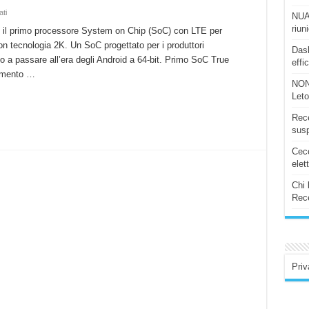
su
ati
NUAS
Mediatek
riun
annuncia
, il primo processore System on Chip (SoC) con LTE per
MT6795,
 tecnologia 2K. Un SoC progettato per i produttori
il
Dash
primo
ano a passare all’era degli Android a 64-bit. Primo SoC True
SoC
effi
True
egmento …
Octa-
NON
core
a
Let
64-
bit
Rece
con
LTE!
susp
Ceco
elet
Chi 
Rece
Priv