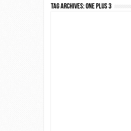
Tag Archives:
One Plus 3
Dashcam 70mai A810 Lite: Pi
NON Crederai a quanta LU
Cecotec Millor, recensione 
Chi l’ha detto che gli Ope
BENKS OMNIWARRIOR: Più d
Brondi Amico Vero 4G: Focus
Brondi Amico VERO 4G : Fo