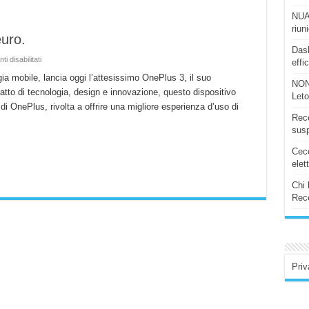
NUAS
riun
euro.
Dash
su
 disabilitati
effi
One3
Plus
ia mobile, lancia oggi l’attesissimo OnePlus 3, il suo
NON
3
atto di tecnologia, design e innovazione, questo dispositivo
ufficiale
Let
a
i OnePlus, rivolta a offrire una migliore esperienza d’uso di
399
Rece
euro.
susp
Ceco
elet
Chi 
Rece
Priv