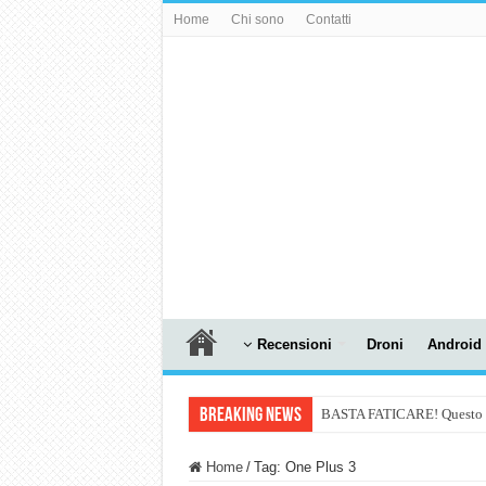
Home
Chi sono
Contatti
Recensioni
Droni
Android
Breaking News
BASTA FATICARE! Questo robo
PULISCE e SI SVUOTA DA S
Home
/
Tag:
One Plus 3
NUASI B2-1: trascrizione e ri