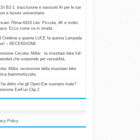
I B2-1: trascrizione e riassunti AI per le tue
ioni e lezioni universitarie
cam 70mai A810 Lite: Piccola, 4K e molto
cace. Ecco come va in strada
 Crederai a quanta LUCE fa questa Lampada
our! – RECENSIONE
nsione Cecotec Millor : la mountain bike full
ended che sorprende per versatilità.
tec Millor, recensione della mountain bike
trica biammortizzata.
l’ha detto che gli Open-Ear suonano male?
nsione EarFun Clip 2
acy Policy