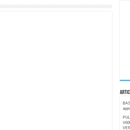
ccola, 4K e molto efficace. Ecco come va in strada
CE fa questa Lampada Letour! – RECENSIONE
della mountain bike elettrica biammortizzata.
n-Ear suonano male? Recensione EarFun Clip 2
i un semplice vetro temperato!
 su SOS, sicurezza e controllo da remoto.
cus su SOS e comandi da remoto
Artic
BAST
appo
PUL
V600
VER