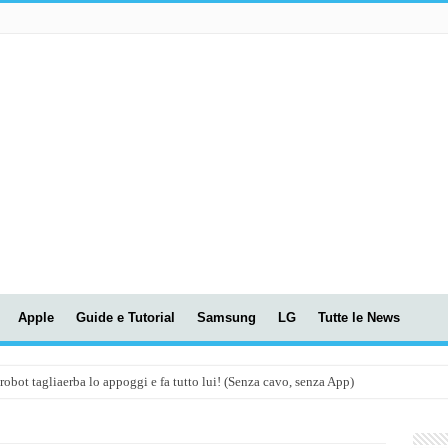
Apple
Guide e Tutorial
Samsung
LG
Tutte le News
t tagliaerba lo appoggi e fa tutto lui! (Senza cavo, senza App)
OLA! UWANT V600: Aspirapolvere senza fili con LASER VERDE!
assunti AI per le tue riunioni e lezioni universitarie