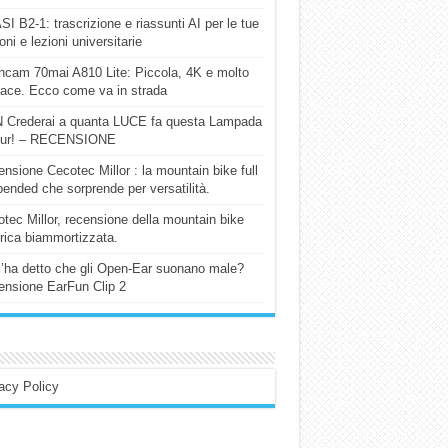
I B2-1: trascrizione e riassunti AI per le tue
ioni e lezioni universitarie
cam 70mai A810 Lite: Piccola, 4K e molto
cace. Ecco come va in strada
 Crederai a quanta LUCE fa questa Lampada
our! – RECENSIONE
nsione Cecotec Millor : la mountain bike full
ended che sorprende per versatilità.
tec Millor, recensione della mountain bike
trica biammortizzata.
l’ha detto che gli Open-Ear suonano male?
nsione EarFun Clip 2
acy Policy