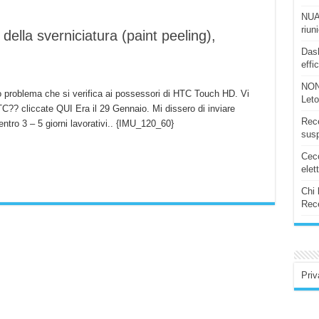
NUAS
riun
ella sverniciatura (paint peeling),
Dash
effi
NON
o problema che si verifica ai possessori di HTC Touch HD. Vi
Let
HTC?? cliccate QUI Era il 29 Gennaio. Mi dissero di inviare
Rece
entro 3 – 5 giorni lavorativi.. {IMU_120_60}
susp
Ceco
elet
Chi 
Rece
Priv