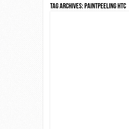
Tag Archives:
Paintpeeling HTC
Dashcam 70mai A810 Lite: Pi
NON Crederai a quanta LU
Cecotec Millor, recensione 
Chi l’ha detto che gli Ope
BENKS OMNIWARRIOR: Più d
Brondi Amico Vero 4G: Focus
Brondi Amico VERO 4G : Fo