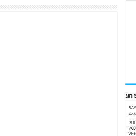
ccola, 4K e molto efficace. Ecco come va in strada
CE fa questa Lampada Letour! – RECENSIONE
della mountain bike elettrica biammortizzata.
n-Ear suonano male? Recensione EarFun Clip 2
i un semplice vetro temperato!
 su SOS, sicurezza e controllo da remoto.
cus su SOS e comandi da remoto
Artic
BAST
appo
PUL
V600
VER