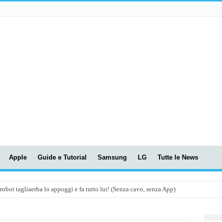
Apple
Guide e Tutorial
Samsung
LG
Tutte le News
t tagliaerba lo appoggi e fa tutto lui! (Senza cavo, senza App)
OLA! UWANT V600: Aspirapolvere senza fili con LASER VERDE!
assunti AI per le tue riunioni e lezioni universitarie