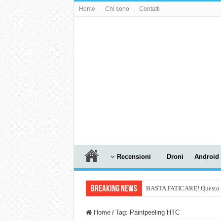
Home
Chi sono
Contatti
Recensioni
Droni
Android
Breaking News
BASTA FATICARE! Questo robo
PULISCE e SI SVUOTA DA S
Home
/
Tag:
Paintpeeling HTC
NUASI B2-1: trascrizione e ri