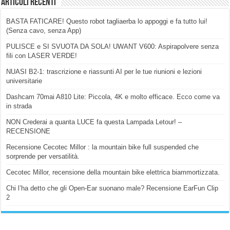
Articoli Recenti
BASTA FATICARE! Questo robot tagliaerba lo appoggi e fa tutto lui!
(Senza cavo, senza App)
PULISCE e SI SVUOTA DA SOLA! UWANT V600: Aspirapolvere senza
fili con LASER VERDE!
NUASI B2-1: trascrizione e riassunti AI per le tue riunioni e lezioni
universitarie
Dashcam 70mai A810 Lite: Piccola, 4K e molto efficace. Ecco come va
in strada
NON Crederai a quanta LUCE fa questa Lampada Letour! –
RECENSIONE
Recensione Cecotec Millor : la mountain bike full suspended che
sorprende per versatilità.
Cecotec Millor, recensione della mountain bike elettrica biammortizzata.
Chi l’ha detto che gli Open-Ear suonano male? Recensione EarFun Clip
2