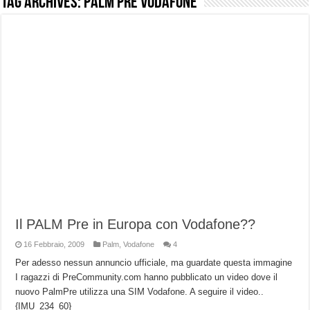
Tag Archives:
palm pre Vodafone
NUASI B2-1: trascrizione e riassunti AI per le tue riunioni e lezioni universitarie
Dashcam 70mai A810 Lite: Piccola, 4K e molto efficace. Ecco come va in strada
NON Crederai a quanta LUCE fa questa Lampada Letour! – RECENSIONE
Cecotec Millor, recensione della mountain bike elettrica biammortizzata.
Chi l’ha detto che gli Open-Ear suonano male? Recensione EarFun Clip 2
BENKS OMNIWARRIOR: Più di un semplice vetro temperato!
Brondi Amico Vero 4G: Focus su SOS, sicurezza e controllo da remoto.
Brondi Amico VERO 4G : Focus su SOS e comandi da remoto
Il PALM Pre in Europa con Vodafone??
16 Febbraio, 2009
Palm
,
Vodafone
4
Per adesso nessun annuncio ufficiale, ma guardate questa immagine
I ragazzi di PreCommunity.com hanno pubblicato un video dove il
nuovo PalmPre utilizza una SIM Vodafone. A seguire il video..
{IMU_234_60}