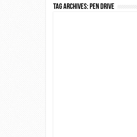
Tag Archives:
Pen drive
Dashcam 70mai A810 Lite: Pi
NON Crederai a quanta LU
Cecotec Millor, recensione 
Chi l’ha detto che gli Ope
BENKS OMNIWARRIOR: Più d
Brondi Amico Vero 4G: Focus
Brondi Amico VERO 4G : Fo