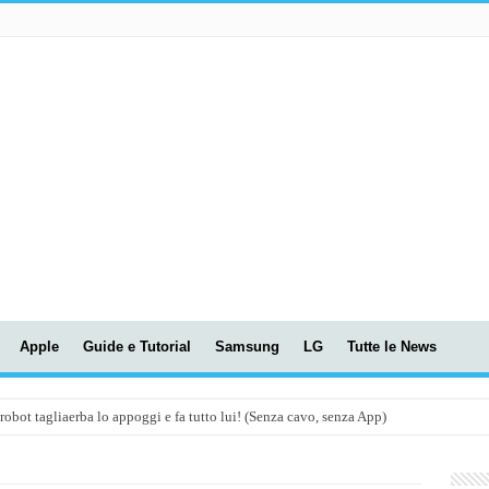
Apple
Guide e Tutorial
Samsung
LG
Tutte le News
t tagliaerba lo appoggi e fa tutto lui! (Senza cavo, senza App)
OLA! UWANT V600: Aspirapolvere senza fili con LASER VERDE!
assunti AI per le tue riunioni e lezioni universitarie