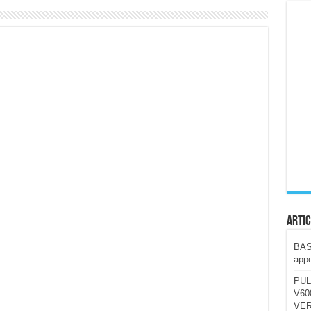
ccola, 4K e molto efficace. Ecco come va in strada
CE fa questa Lampada Letour! – RECENSIONE
della mountain bike elettrica biammortizzata.
n-Ear suonano male? Recensione EarFun Clip 2
i un semplice vetro temperato!
 su SOS, sicurezza e controllo da remoto.
cus su SOS e comandi da remoto
Artic
BAST
appo
PUL
V600
VER