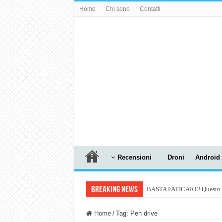
Home
Chi sono
Contatti
Recensioni
Droni
Android
Breaking News
BASTA FATICARE! Questo robo
PULISCE e SI SVUOTA DA S
Home
/
Tag:
Pen drive
NUASI B2-1: trascrizione e ri