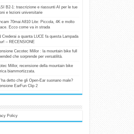
I B2-1: trascrizione e riassunti AI per le tue
ioni e lezioni universitarie
cam 70mai A810 Lite: Piccola, 4K e molto
cace. Ecco come va in strada
 Crederai a quanta LUCE fa questa Lampada
our! – RECENSIONE
nsione Cecotec Millor : la mountain bike full
ended che sorprende per versatilità.
tec Millor, recensione della mountain bike
trica biammortizzata.
l’ha detto che gli Open-Ear suonano male?
nsione EarFun Clip 2
acy Policy