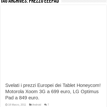
Tag Archives:
Prezzo EEEPAD
NUASI B2-1: trascrizione e riassunti AI per le tue riunioni e lezioni universitarie
Dashcam 70mai A810 Lite: Piccola, 4K e molto efficace. Ecco come va in strada
NON Crederai a quanta LUCE fa questa Lampada Letour! – RECENSIONE
Cecotec Millor, recensione della mountain bike elettrica biammortizzata.
Chi l’ha detto che gli Open-Ear suonano male? Recensione EarFun Clip 2
BENKS OMNIWARRIOR: Più di un semplice vetro temperato!
Brondi Amico Vero 4G: Focus su SOS, sicurezza e controllo da remoto.
Brondi Amico VERO 4G : Focus su SOS e comandi da remoto
Svelati i prezzi Europei dei Tablet Honeycom!
Motorola Xoom 3G a 699 euro, LG Optimus
Pad a 849 euro.
18 Marzo, 2011
Android
7