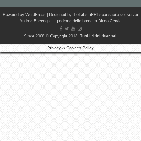
Powered by
WordPress
| Designed by
TieLabs
iRREsponsabile del server
Andrea Baccega Il padrone della baracca Diego Cervia
Since 2008 © Copyright 2018, Tutti i diritti riservati.
Privacy & Cookies Policy