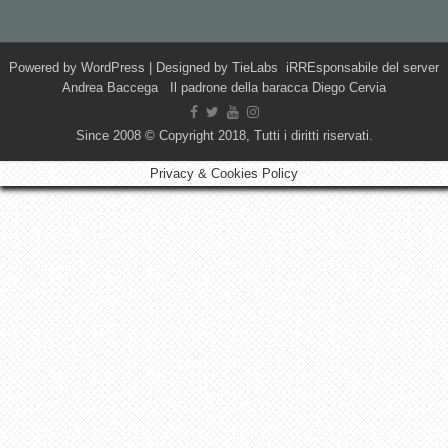
Powered by
WordPress
| Designed by
TieLabs
iRREsponsabile del server
Andrea Baccega Il padrone della baracca Diego Cervia
Since 2008 © Copyright 2018, Tutti i diritti riservati.
Privacy & Cookies Policy