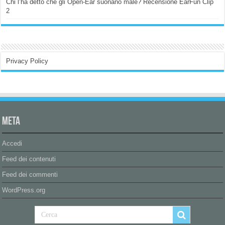
Chi l’ha detto che gli Open-Ear suonano male? Recensione EarFun Clip
2
Privacy Policy
Meta
Accedi
Feed dei contenuti
Feed dei commenti
WordPress.org