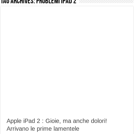
Tag Archives:
Problemi iPad 2
NUASI B2-1: trascrizione e riassunti AI per le tue riunioni e lezioni universitarie
Dashcam 70mai A810 Lite: Piccola, 4K e molto efficace. Ecco come va in strada
NON Crederai a quanta LUCE fa questa Lampada Letour! – RECENSIONE
Cecotec Millor, recensione della mountain bike elettrica biammortizzata.
Chi l’ha detto che gli Open-Ear suonano male? Recensione EarFun Clip 2
BENKS OMNIWARRIOR: Più di un semplice vetro temperato!
Brondi Amico Vero 4G: Focus su SOS, sicurezza e controllo da remoto.
Brondi Amico VERO 4G : Focus su SOS e comandi da remoto
Apple iPad 2 : Gioie, ma anche dolori!
Arrivano le prime lamentele