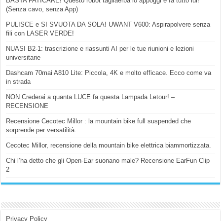
BASTA FATICARE! Questo robot tagliaerba lo appoggi e fa tutto lui!
(Senza cavo, senza App)
PULISCE e SI SVUOTA DA SOLA! UWANT V600: Aspirapolvere senza
fili con LASER VERDE!
NUASI B2-1: trascrizione e riassunti AI per le tue riunioni e lezioni
universitarie
Dashcam 70mai A810 Lite: Piccola, 4K e molto efficace. Ecco come va
in strada
NON Crederai a quanta LUCE fa questa Lampada Letour! –
RECENSIONE
Recensione Cecotec Millor : la mountain bike full suspended che
sorprende per versatilità.
Cecotec Millor, recensione della mountain bike elettrica biammortizzata.
Chi l’ha detto che gli Open-Ear suonano male? Recensione EarFun Clip
2
Privacy Policy