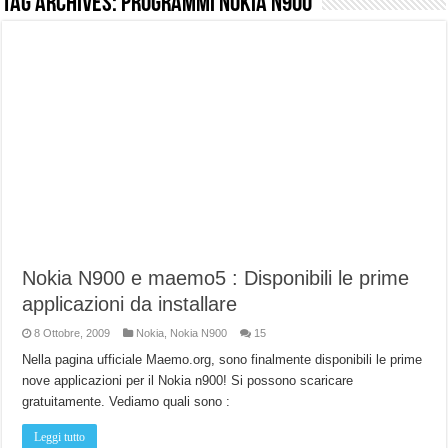
Tag Archives:
programmi Nokia n900
NUASI B2-1: trascrizione e riassunti AI per le tue riunioni e lezioni universitarie
Dashcam 70mai A810 Lite: Piccola, 4K e molto efficace. Ecco come va in strada
NON Crederai a quanta LUCE fa questa Lampada Letour! – RECENSIONE
Cecotec Millor, recensione della mountain bike elettrica biammortizzata.
Chi l’ha detto che gli Open-Ear suonano male? Recensione EarFun Clip 2
BENKS OMNIWARRIOR: Più di un semplice vetro temperato!
Brondi Amico Vero 4G: Focus su SOS, sicurezza e controllo da remoto.
Brondi Amico VERO 4G : Focus su SOS e comandi da remoto
Nokia N900 e maemo5 : Disponibili le prime
applicazioni da installare
8 Ottobre, 2009
Nokia
,
Nokia N900
15
Nella pagina ufficiale Maemo.org, sono finalmente disponibili le prime
nove applicazioni per il Nokia n900! Si possono scaricare
gratuitamente. Vediamo quali sono :
Leggi tutto