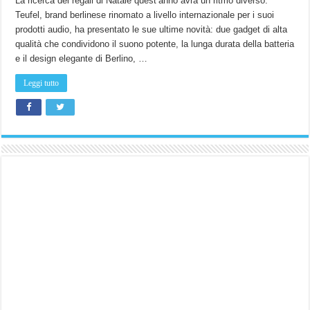
La ricerca dei regali di Natale quest’anno avrà un ritmo diverso.
le
Teufel, brand berlinese rinomato a livello internazionale per i suoi
nuoce
cuffie
prodotti audio, ha presentato le sue ultime novità: due gadget di alta
REAL
BLUE
qualità che condividono il suono potente, la lunga durata della batteria
e
REAL
e il design elegante di Berlino, …
BLUE
NC.
Leggi tutto