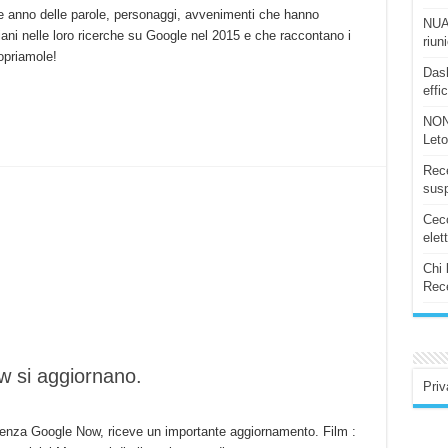
anno
fine anno delle parole, personaggi, avvenimenti che hanno
NUAS
di
iani nelle loro ricerche su Google nel 2015 e che raccontano i
ricerche
riun
Google
opriamole!
:
Dash
Ecco
le
effi
parole
più
cercate
NON
del
Let
2015!
Rece
susp
Ceco
elet
Chi 
Rece
 si aggiornano.
Priv
enza Google Now, riceve un importante aggiornamento. Film :