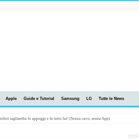
Apple
Guide e Tutorial
Samsung
LG
Tutte le News
t tagliaerba lo appoggi e fa tutto lui! (Senza cavo, senza App)
OLA! UWANT V600: Aspirapolvere senza fili con LASER VERDE!
assunti AI per le tue riunioni e lezioni universitarie