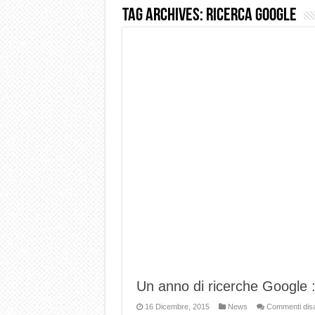
Tag Archives:
ricerca google
Dashcam 70mai A810 Lite: Pi
NON Crederai a quanta LU
Cecotec Millor, recensione 
Chi l’ha detto che gli Ope
BENKS OMNIWARRIOR: Più d
Brondi Amico Vero 4G: Focus
Brondi Amico VERO 4G : Fo
Un anno di ricerche Google :
16 Dicembre, 2015
News
Commenti disab