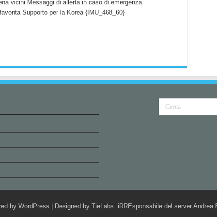
mena vicini Messaggi di allerta in caso di emergenza.
a favorita Supporto per la Korea {IMU_468_60}
red by
WordPress
| Designed by
TieLabs
iRREsponsabile del server Andrea B