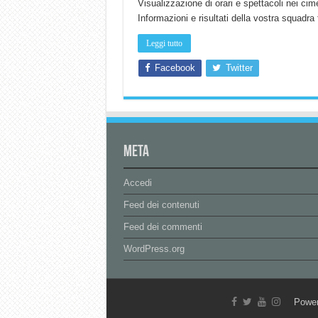
Visualizzazione di orari e spettacoli nei ci
Informazioni e risultati della vostra squadr
Leggi tutto
Facebook
Twitter
Meta
Accedi
Feed dei contenuti
Feed dei commenti
WordPress.org
Powe