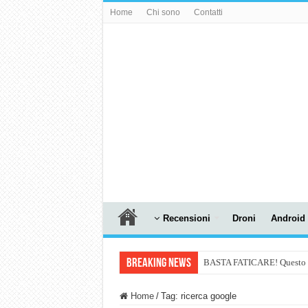
Home
Chi sono
Contatti
Recensioni
Droni
Android
Breaking News
BASTA FATICARE! Questo robo
PULISCE e SI SVUOTA DA S
Home
/
Tag:
ricerca google
NUASI B2-1: trascrizione e ri