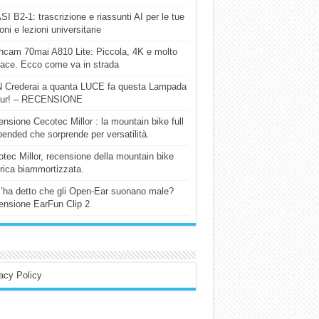
I B2-1: trascrizione e riassunti AI per le tue
ioni e lezioni universitarie
cam 70mai A810 Lite: Piccola, 4K e molto
cace. Ecco come va in strada
 Crederai a quanta LUCE fa questa Lampada
our! – RECENSIONE
nsione Cecotec Millor : la mountain bike full
ended che sorprende per versatilità.
tec Millor, recensione della mountain bike
trica biammortizzata.
l’ha detto che gli Open-Ear suonano male?
nsione EarFun Clip 2
acy Policy