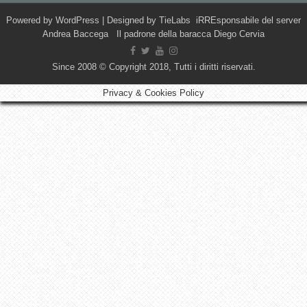
Powered by
WordPress
| Designed by
TieLabs
iRREsponsabile del server
Andrea Baccega Il padrone della baracca Diego Cervia
Since 2008 © Copyright 2018, Tutti i diritti riservati.
Privacy & Cookies Policy