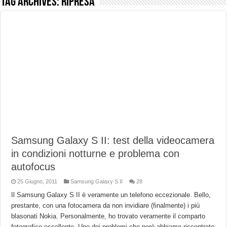
Tag Archives:
ripresa
NUASI B2-1: trascrizione e riassunti AI per le tue riunioni e lezioni universitarie
Dashcam 70mai A810 Lite: Piccola, 4K e molto efficace. Ecco come va in strada
NON Crederai a quanta LUCE fa questa Lampada Letour! – RECENSIONE
Cecotec Millor, recensione della mountain bike elettrica biammortizzata.
Chi l’ha detto che gli Open-Ear suonano male? Recensione EarFun Clip 2
BENKS OMNIWARRIOR: Più di un semplice vetro temperato!
Brondi Amico Vero 4G: Focus su SOS, sicurezza e controllo da remoto.
Brondi Amico VERO 4G : Focus su SOS e comandi da remoto
Samsung Galaxy S II: test della videocamera
in condizioni notturne e problema con
autofocus
25 Giugno, 2011
Samsung Galaxy S II
28
Il Samsung Galaxy S II è veramente un telefono eccezionale. Bello,
prestante, con una fotocamera da non invidiare (finalmente) i più
blasonati Nokia. Personalmente, ho trovato veramente il comparto
fotografico eccellente. Uno dei problemi che però abbiamo riscontrato