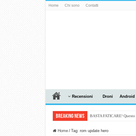
Home
Chi sono
Contatti
Recensioni
Droni
Android
Breaking News
BASTA FATICARE! Questo robo
PULISCE e SI SVUOTA DA S
Home
/
Tag:
rom update hero
NUASI B2-1: trascrizione e ri