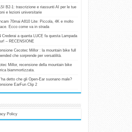
I B2-1: trascrizione e riassunti AI per le tue
ioni e lezioni universitarie
cam 70mai A810 Lite: Piccola, 4K e molto
cace. Ecco come va in strada
 Crederai a quanta LUCE fa questa Lampada
our! – RECENSIONE
nsione Cecotec Millor : la mountain bike full
ended che sorprende per versatilità.
tec Millor, recensione della mountain bike
trica biammortizzata.
l’ha detto che gli Open-Ear suonano male?
nsione EarFun Clip 2
acy Policy