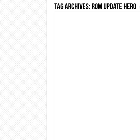
Tag Archives:
rom update hero
Dashcam 70mai A810 Lite: Pi
NON Crederai a quanta LU
Cecotec Millor, recensione 
Chi l’ha detto che gli Ope
BENKS OMNIWARRIOR: Più d
Brondi Amico Vero 4G: Focus
Brondi Amico VERO 4G : Fo