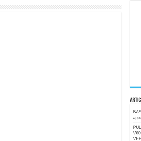
ccola, 4K e molto efficace. Ecco come va in strada
CE fa questa Lampada Letour! – RECENSIONE
della mountain bike elettrica biammortizzata.
n-Ear suonano male? Recensione EarFun Clip 2
i un semplice vetro temperato!
 su SOS, sicurezza e controllo da remoto.
cus su SOS e comandi da remoto
Artic
BAST
appo
PUL
V600
VER