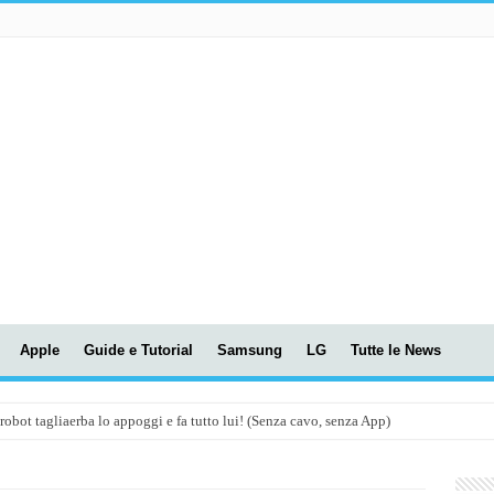
Apple
Guide e Tutorial
Samsung
LG
Tutte le News
t tagliaerba lo appoggi e fa tutto lui! (Senza cavo, senza App)
OLA! UWANT V600: Aspirapolvere senza fili con LASER VERDE!
assunti AI per le tue riunioni e lezioni universitarie