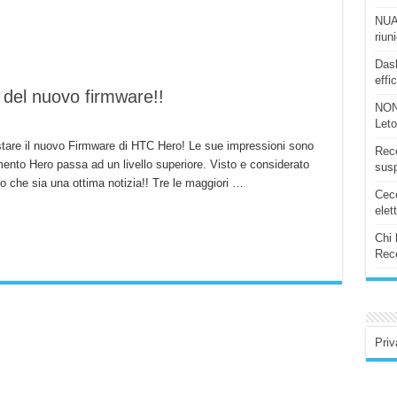
NUAS
riun
Dash
effi
del nuovo firmware!!
NON
Let
estare il nuovo Firmware di HTC Hero! Le sue impressioni sono
Rece
ento Hero passa ad un livello superiore. Visto e considerato
susp
 che sia una ottima notizia!! Tre le maggiori …
Ceco
elet
Chi 
Rece
Priv