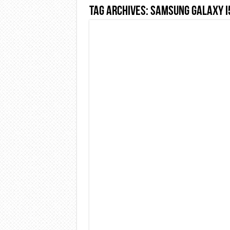
Tag Archives:
Samsung Galaxy i
Dashcam 70mai A810 Lite: Pi
NON Crederai a quanta LU
Cecotec Millor, recensione 
Chi l’ha detto che gli Ope
BENKS OMNIWARRIOR: Più d
Brondi Amico Vero 4G: Focus
Brondi Amico VERO 4G : Fo