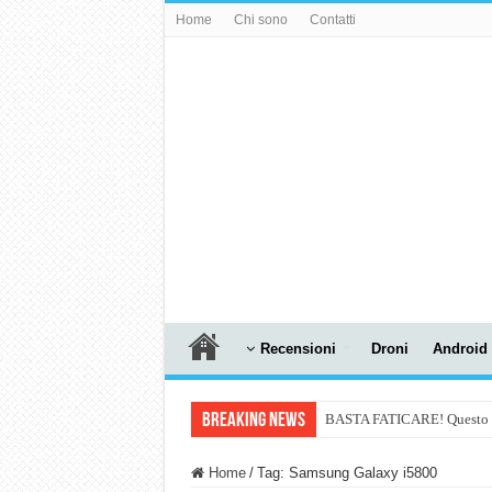
Home
Chi sono
Contatti
Recensioni
Droni
Android
Breaking News
BASTA FATICARE! Questo robo
PULISCE e SI SVUOTA DA S
Home
/
Tag:
Samsung Galaxy i5800
NUASI B2-1: trascrizione e ri