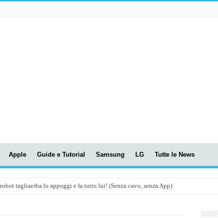
Apple
Guide e Tutorial
Samsung
LG
Tutte le News
t tagliaerba lo appoggi e fa tutto lui! (Senza cavo, senza App)
OLA! UWANT V600: Aspirapolvere senza fili con LASER VERDE!
assunti AI per le tue riunioni e lezioni universitarie