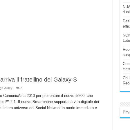
NUAS
riun
Dash
effi
NON
Let
Rece
susp
Ceco
elet
Chi 
riva il fratellino del Galaxy S
Rece
g Galaxy
2
o ComunicAsia 2010 per presentare il nuovo i5800, che
oid™ 2.1. Il nuovo Smartphone supporta la vita digitale dei
 l’intero universo dei Social Network in modo immediato e
Priv