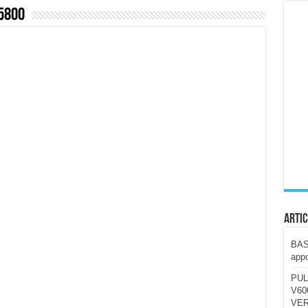
5800
ccola, 4K e molto efficace. Ecco come va in strada
CE fa questa Lampada Letour! – RECENSIONE
della mountain bike elettrica biammortizzata.
n-Ear suonano male? Recensione EarFun Clip 2
i un semplice vetro temperato!
 su SOS, sicurezza e controllo da remoto.
cus su SOS e comandi da remoto
Artic
BAST
appo
PUL
V600
VER