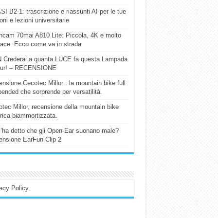
I B2-1: trascrizione e riassunti AI per le tue
ioni e lezioni universitarie
cam 70mai A810 Lite: Piccola, 4K e molto
cace. Ecco come va in strada
 Crederai a quanta LUCE fa questa Lampada
our! – RECENSIONE
nsione Cecotec Millor : la mountain bike full
ended che sorprende per versatilità.
tec Millor, recensione della mountain bike
trica biammortizzata.
l’ha detto che gli Open-Ear suonano male?
nsione EarFun Clip 2
acy Policy