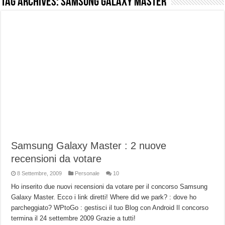
Tag Archives:
Samsung galaxy Master
NUASI B2-1: trascrizione e riassunti AI per le tue riunioni e lezioni universitarie
Dashcam 70mai A810 Lite: Piccola, 4K e molto efficace. Ecco come va in strada
NON Crederai a quanta LUCE fa questa Lampada Letour! – RECENSIONE
Cecotec Millor, recensione della mountain bike elettrica biammortizzata.
Chi l’ha detto che gli Open-Ear suonano male? Recensione EarFun Clip 2
BENKS OMNIWARRIOR: Più di un semplice vetro temperato!
Brondi Amico Vero 4G: Focus su SOS, sicurezza e controllo da remoto.
Brondi Amico VERO 4G : Focus su SOS e comandi da remoto
Samsung Galaxy Master : 2 nuove
recensioni da votare
8 Settembre, 2009
Personale
10
Ho inserito due nuovi recensioni da votare per il concorso Samsung
Galaxy Master. Ecco i link diretti! Where did we park? : dove ho
parcheggiato? WPtoGo : gestisci il tuo Blog con Android Il concorso
termina il 24 settembre 2009 Grazie a tutti!