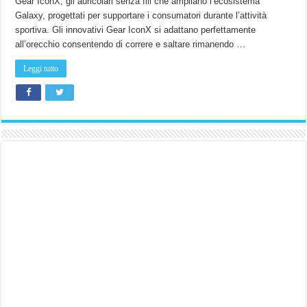
Gear IconX, gli auricolari senza fili che ampliano l’ecosistema
oggi
sullo
Galaxy, progettati per supportare i consumatori durante l’attività
Shop
Samsung
sportiva. Gli innovativi Gear IconX si adattano perfettamente
(229€)
all’orecchio consentendo di correre e saltare rimanendo …
Leggi tutto