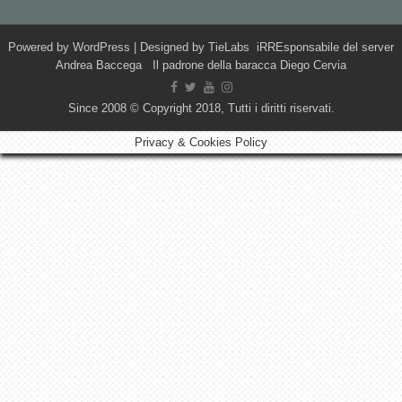
Powered by
WordPress
| Designed by
TieLabs
iRREsponsabile del server
Andrea Baccega Il padrone della baracca Diego Cervia
Since 2008 © Copyright 2018, Tutti i diritti riservati.
Privacy & Cookies Policy