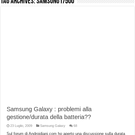
Tag Archives:
samsung i7500
NUASI B2-1: trascrizione e riassunti AI per le tue riunioni e lezioni universitarie
Dashcam 70mai A810 Lite: Piccola, 4K e molto efficace. Ecco come va in strada
NON Crederai a quanta LUCE fa questa Lampada Letour! – RECENSIONE
Cecotec Millor, recensione della mountain bike elettrica biammortizzata.
Chi l’ha detto che gli Open-Ear suonano male? Recensione EarFun Clip 2
BENKS OMNIWARRIOR: Più di un semplice vetro temperato!
Brondi Amico Vero 4G: Focus su SOS, sicurezza e controllo da remoto.
Brondi Amico VERO 4G : Focus su SOS e comandi da remoto
Samsung Galaxy : problemi alla
gestione/durata della batteria??
23 Luglio, 2009
Samsung Galaxy
68
Sul forum di Androidiani.com ho aperto una discussione sulla durata