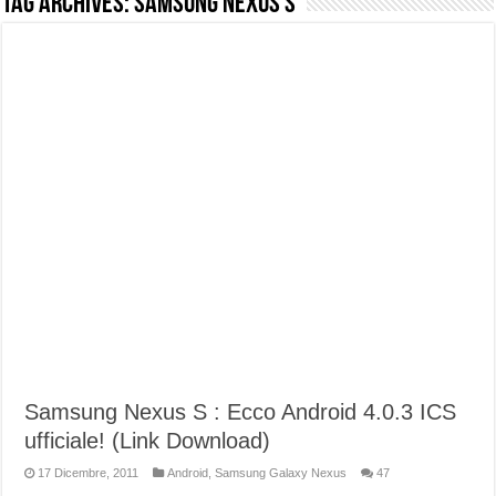
Tag Archives:
Samsung Nexus S
NUASI B2-1: trascrizione e riassunti AI per le tue riunioni e lezioni universitarie
Dashcam 70mai A810 Lite: Piccola, 4K e molto efficace. Ecco come va in strada
NON Crederai a quanta LUCE fa questa Lampada Letour! – RECENSIONE
Cecotec Millor, recensione della mountain bike elettrica biammortizzata.
Chi l’ha detto che gli Open-Ear suonano male? Recensione EarFun Clip 2
BENKS OMNIWARRIOR: Più di un semplice vetro temperato!
Brondi Amico Vero 4G: Focus su SOS, sicurezza e controllo da remoto.
Brondi Amico VERO 4G : Focus su SOS e comandi da remoto
Samsung Nexus S : Ecco Android 4.0.3 ICS
ufficiale! (Link Download)
17 Dicembre, 2011
Android
,
Samsung Galaxy Nexus
47