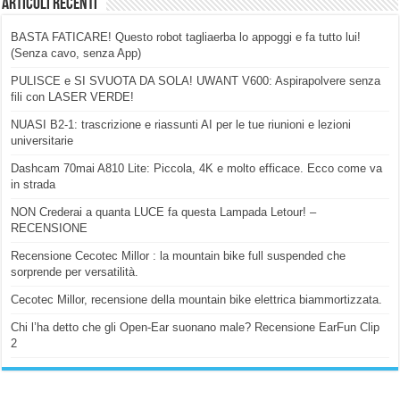
Articoli Recenti
BASTA FATICARE! Questo robot tagliaerba lo appoggi e fa tutto lui!
(Senza cavo, senza App)
PULISCE e SI SVUOTA DA SOLA! UWANT V600: Aspirapolvere senza
fili con LASER VERDE!
NUASI B2-1: trascrizione e riassunti AI per le tue riunioni e lezioni
universitarie
Dashcam 70mai A810 Lite: Piccola, 4K e molto efficace. Ecco come va
in strada
NON Crederai a quanta LUCE fa questa Lampada Letour! –
RECENSIONE
Recensione Cecotec Millor : la mountain bike full suspended che
sorprende per versatilità.
Cecotec Millor, recensione della mountain bike elettrica biammortizzata.
Chi l’ha detto che gli Open-Ear suonano male? Recensione EarFun Clip
2