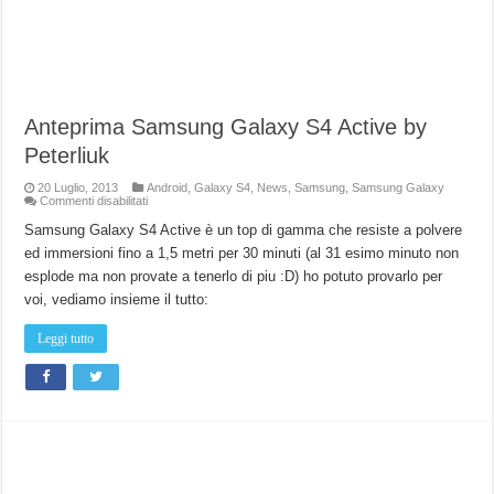
Anteprima Samsung Galaxy S4 Active by
Peterliuk
20 Luglio, 2013
Android
,
Galaxy S4
,
News
,
Samsung
,
Samsung Galaxy
su
Commenti disabilitati
Anteprima
Samsung
Samsung Galaxy S4 Active è un top di gamma che resiste a polvere
Galaxy
ed immersioni fino a 1,5 metri per 30 minuti (al 31 esimo minuto non
S4
Active
esplode ma non provate a tenerlo di piu :D) ho potuto provarlo per
by
Peterliuk
voi, vediamo insieme il tutto:
Leggi tutto