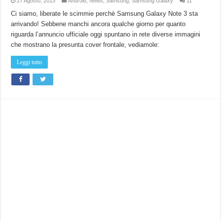
27 Agosto, 2013
Android
,
News
,
Samsung
,
Samsung Galaxy
11
Ci siamo, liberate le scimmie perchè Samsung Galaxy Note 3 sta
arrivando! Sebbene manchi ancora qualche giorno per quanto
riguarda l’annuncio ufficiale oggi spuntano in rete diverse immagini
che mostrano la presunta cover frontale, vediamole:
Leggi tutto