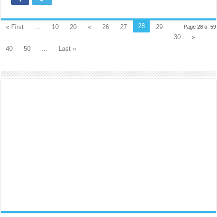
28
« First
...
10
20
«
26
27
29
Page 28 of 59
30
»
40
50
...
Last »