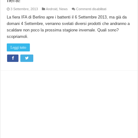
su
3 Settembre, 2013
Android
,
News
Commenti disabilitati
IFA
2013
La fiera IFA di Berlino apre i battenti il 6 Settembre 2013, ma già da
é
domani 4 Settembre, verranno svelati diversi prodotti che andranno a
alle
porte
scaldare non poco la prossima stagione invernale. Quali sono?
:
Cosa
scopriamoli.
aspettarsi
dalla
fiera!
Leggi tutto