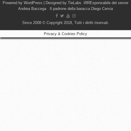
Powered by
WordPress
| Designed by
TieLabs
iRREsponsabile del server
Andrea Baccega Il padrone della baracca Diego Cervia
Since 2008 © Copyright 2018, Tutti i diritti riservati.
Privacy & Cookies Policy