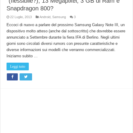
“(flessibile?), 13 Megapixel, 3 GB di Ram e
Snapdragon 800?
22 Luglio, 2013
Android
,
Samsung
3
Eccoci di nuovo a parlare del prossimo Samsung Galaxy Note III, un
dispositivo molto atteso (anche dal sottoscritto) che dovrebbe essere
annunciato a Settembre durante la fiera IFA di Berlino. Negli ultimi
giorni sono circolati diversi rumors con presunte caratteristiche e
diverse informazioni sui modelli che verranno commercializzati.
Iniziamo subito …
Leggi tutto