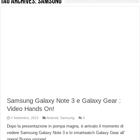
Tag Archives:
Samsung
NUASI B2-1: trascrizione e riassunti AI per le tue riunioni e lezioni universitarie
Dashcam 70mai A810 Lite: Piccola, 4K e molto efficace. Ecco come va in strada
NON Crederai a quanta LUCE fa questa Lampada Letour! – RECENSIONE
Cecotec Millor, recensione della mountain bike elettrica biammortizzata.
Chi l’ha detto che gli Open-Ear suonano male? Recensione EarFun Clip 2
BENKS OMNIWARRIOR: Più di un semplice vetro temperato!
Brondi Amico Vero 4G: Focus su SOS, sicurezza e controllo da remoto.
Brondi Amico VERO 4G : Focus su SOS e comandi da remoto
Samsung Galaxy Note 3 e Galaxy Gear :
Video Hands On!
4 Settembre, 2013
Android
,
Samsung
6
Dopo la presentazione in pompa magna, è arrivato il momento di
vedere Samsung Galaxy Note 3 e lo smartwatch Galaxy Gear all’
opera! Buona visione!