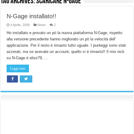
Tag Archives:
scaricare N-Gage
NUASI B2-1: trascrizione e riassunti AI per le tue riunioni e lezioni universitarie
N-Gage installato!!
Dashcam 70mai A810 Lite: Piccola, 4K e molto efficace. Ecco come va in strada
4 Aprile, 2008
News
2
NON Crederai a quanta LUCE fa questa Lampada Letour! – RECENSIONE
Ho installato e provato un pò la nuova piattaforma N-Gage, rispetto
Cecotec Millor, recensione della mountain bike elettrica biammortizzata.
alla versione precedente hanno migliorato un pò la velocità dell’
applicazione. Per il resto è rimasto tutto uguale. I punteggi sono stati
Chi l’ha detto che gli Open-Ear suonano male? Recensione EarFun Clip 2
azzerati, ma se avevate un account, quello vi è rimasto!! Il mio nick
BENKS OMNIWARRIOR: Più di un semplice vetro temperato!
su N-Gage è elisir79, …
Brondi Amico Vero 4G: Focus su SOS, sicurezza e controllo da remoto.
Leggi tutto
Brondi Amico VERO 4G : Focus su SOS e comandi da remoto