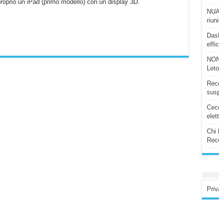
roprio un iPad (primo modello) con un display 3D.
NUAS
riun
Dash
effi
NON
Let
Rece
susp
Ceco
elet
Chi 
Rece
Priv