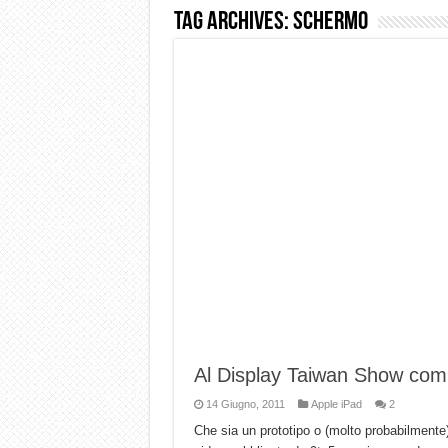
Tag Archives:
schermo
Dashcam 70mai A810 Lite: Pi
NON Crederai a quanta LU
Cecotec Millor, recensione 
Chi l’ha detto che gli Ope
BENKS OMNIWARRIOR: Più d
Brondi Amico Vero 4G: Focus
Brondi Amico VERO 4G : Fo
Al Display Taiwan Show com
14 Giugno, 2011
Apple iPad
2
Che sia un prototipo o (molto probabilmente