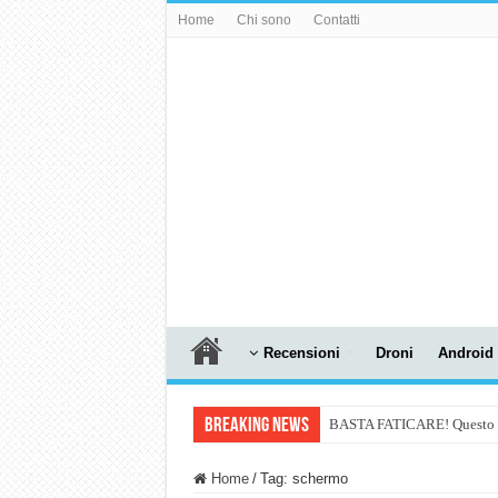
Home
Chi sono
Contatti
Recensioni
Droni
Android
Breaking News
BASTA FATICARE! Questo robo
PULISCE e SI SVUOTA DA S
Home
/
Tag:
schermo
NUASI B2-1: trascrizione e ri