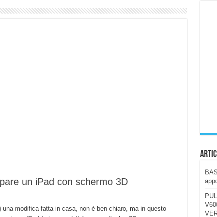
ccola, 4K e molto efficace. Ecco come va in strada
CE fa questa Lampada Letour! – RECENSIONE
della mountain bike elettrica biammortizzata.
n-Ear suonano male? Recensione EarFun Clip 2
i un semplice vetro temperato!
 su SOS, sicurezza e controllo da remoto.
cus su SOS e comandi da remoto
Artic
BAST
pare un iPad con schermo 3D
appo
PUL
V600
) una modifica fatta in casa, non è ben chiaro, ma in questo
VER