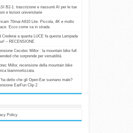
I B2-1: trascrizione e riassunti AI per le tue
ioni e lezioni universitarie
cam 70mai A810 Lite: Piccola, 4K e molto
cace. Ecco come va in strada
 Crederai a quanta LUCE fa questa Lampada
our! – RECENSIONE
nsione Cecotec Millor : la mountain bike full
ended che sorprende per versatilità.
tec Millor, recensione della mountain bike
trica biammortizzata.
l’ha detto che gli Open-Ear suonano male?
nsione EarFun Clip 2
acy Policy