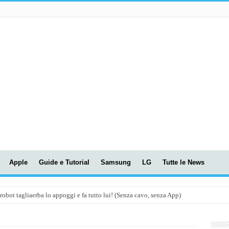
Apple
Guide e Tutorial
Samsung
LG
Tutte le News
t tagliaerba lo appoggi e fa tutto lui! (Senza cavo, senza App)
OLA! UWANT V600: Aspirapolvere senza fili con LASER VERDE!
assunti AI per le tue riunioni e lezioni universitarie