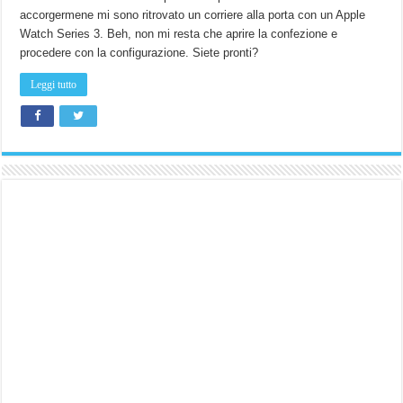
did
accorgermene mi sono ritrovato un corriere alla porta con un Apple
it
again!
Watch Series 3. Beh, non mi resta che aprire la confezione e
Apple
Watch
procedere con la configurazione. Siete pronti?
series
3,
unboxing
Leggi tutto
e
primo
avvio.
(Con
iPhone
X)