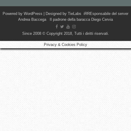
Powered by
WordPress
| Designed by
TieLabs
iRREsponsabile del server
Andrea Baccega Il padrone della baracca Diego Cervia
Since 2008 © Copyright 2018, Tutti i diritti riservati.
Privacy & Cookies Policy