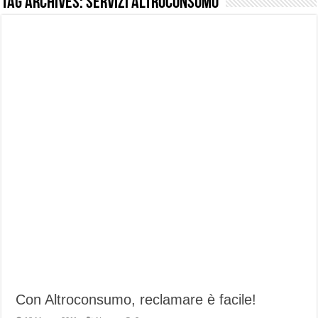
Tag Archives:
servizi altroconsumo
NUASI B2-1: trascrizione e riassunti AI per le tue riunioni e lezioni universitarie
Dashcam 70mai A810 Lite: Piccola, 4K e molto efficace. Ecco come va in strada
NON Crederai a quanta LUCE fa questa Lampada Letour! – RECENSIONE
Cecotec Millor, recensione della mountain bike elettrica biammortizzata.
Chi l’ha detto che gli Open-Ear suonano male? Recensione EarFun Clip 2
BENKS OMNIWARRIOR: Più di un semplice vetro temperato!
Brondi Amico Vero 4G: Focus su SOS, sicurezza e controllo da remoto.
Brondi Amico VERO 4G : Focus su SOS e comandi da remoto
Con Altroconsumo, reclamare è facile!