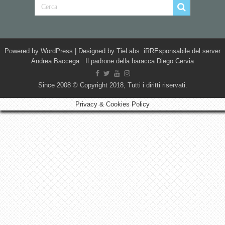
Powered by
WordPress
| Designed by
TieLabs
iRREsponsabile del server
Andrea Baccega Il padrone della baracca Diego Cervia
Since 2008 © Copyright 2018, Tutti i diritti riservati.
Privacy & Cookies Policy