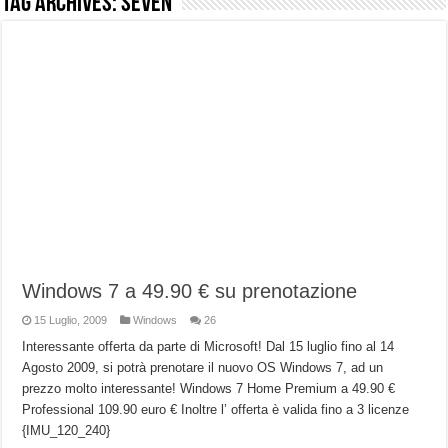
Tag Archives:
seven
NUASI B2-1: trascrizione e riassunti AI per le tue riunioni e lezioni universitarie
Dashcam 70mai A810 Lite: Piccola, 4K e molto efficace. Ecco come va in strada
NON Crederai a quanta LUCE fa questa Lampada Letour! – RECENSIONE
Cecotec Millor, recensione della mountain bike elettrica biammortizzata.
Chi l’ha detto che gli Open-Ear suonano male? Recensione EarFun Clip 2
BENKS OMNIWARRIOR: Più di un semplice vetro temperato!
Brondi Amico Vero 4G: Focus su SOS, sicurezza e controllo da remoto.
Brondi Amico VERO 4G : Focus su SOS e comandi da remoto
Windows 7 a 49.90 € su prenotazione
15 Luglio, 2009
Windows
26
Interessante offerta da parte di Microsoft! Dal 15 luglio fino al 14
Agosto 2009, si potrà prenotare il nuovo OS Windows 7, ad un
prezzo molto interessante! Windows 7 Home Premium a 49.90 €
Professional 109.90 euro € Inoltre l’ offerta è valida fino a 3 licenze
{IMU_120_240}