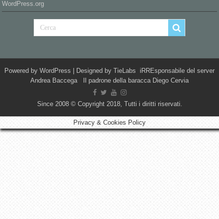
WordPress.org
Powered by
WordPress
| Designed by
TieLabs
iRREsponsabile del server
Andrea Baccega Il padrone della baracca Diego Cervia
Since 2008 © Copyright 2018, Tutti i diritti riservati.
Privacy & Cookies Policy