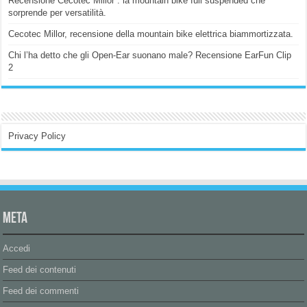
Recensione Cecotec Millor : la mountain bike full suspended che
sorprende per versatilità.
Cecotec Millor, recensione della mountain bike elettrica biammortizzata.
Chi l’ha detto che gli Open-Ear suonano male? Recensione EarFun Clip
2
Privacy Policy
Meta
Accedi
Feed dei contenuti
Feed dei commenti