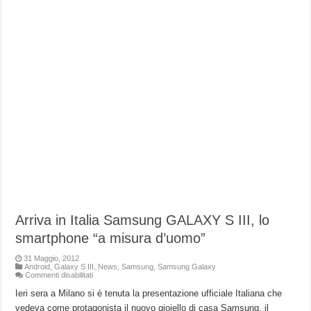
Arriva in Italia Samsung GALAXY S III, lo
smartphone “a misura d’uomo”
31 Maggio, 2012
Android
,
Galaxy S III
,
News
,
Samsung
,
Samsung Galaxy
su
Commenti disabilitati
Arriva
in
Ieri sera a Milano si è tenuta la presentazione ufficiale Italiana che
Italia
vedeva come protagonista il nuovo gioiello di casa Samsung, il
Samsung