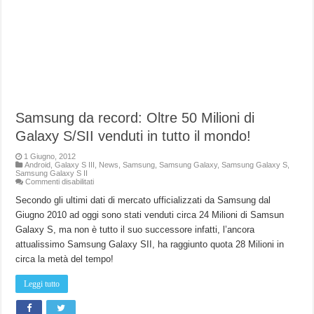
Samsung da record: Oltre 50 Milioni di
Galaxy S/SII venduti in tutto il mondo!
1 Giugno, 2012
Android
,
Galaxy S III
,
News
,
Samsung
,
Samsung Galaxy
,
Samsung Galaxy S
,
Samsung Galaxy S II
su
Commenti disabilitati
Samsung
da
Secondo gli ultimi dati di mercato ufficializzati da Samsung dal
record:
Giugno 2010 ad oggi sono stati venduti circa 24 Milioni di Samsun
Oltre
50
Galaxy S, ma non è tutto il suo successore infatti, l’ancora
Milioni
di
attualissimo Samsung Galaxy SII, ha raggiunto quota 28 Milioni in
Galaxy
S/SII
circa la metà del tempo!
venduti
in
tutto
Leggi tutto
il
mondo!