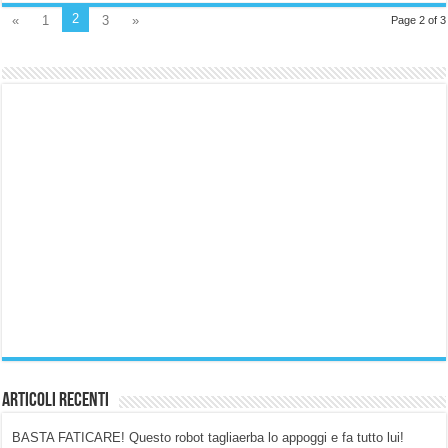
2
«
1
3
»
Page 2 of 3
Articoli Recenti
BASTA FATICARE! Questo robot tagliaerba lo appoggi e fa tutto lui!