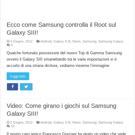
Ecco come Samsung controlla il Root sul
Galaxy SIII!
4 Giugno, 2012
Android
,
Galaxy S III
,
News
,
Samsung
,
Samsung Galaxy
4
Qualche fortunato possessore del nuovo Top di Gamma Samsung
ovvero il Galaxy SIII smanettando tra le varie impostazioni si è
accorto di una strana dicitura, vediamo insieme l’immagine:
Leggi tutto
Video: Come girano i giochi sul Samsung
Galaxy SIII!
2 Giugno, 2012
Android
,
Galaxy S III
,
News
,
Samsung
,
Samsung Galaxy
10
Il nostro caro amico Francesco Graziani ha girato un video che vede