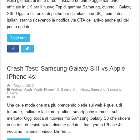
Nella giornata di ieri è stato rilasciato un primo aggiornamento
ufficiale in UK per il nuovo Top di gamma Samaung, ovvero il Galaxy
SIII! Oggi, a distanza di poche ore dal rilascio in UK, i primi utenti
italiani stanno ricevendo la notifica via OTA dell’arrivo anche qui del
primo update …
Leggi tutto
Crash Test: Samsung Galaxy SIII vs Apple
IPhone 4s!
4 Giugno, 2012
Android
,
Apple
,
Apple iPhone 4S
,
Galaxy S III
,
News
,
Samsung
,
Samsung
Galaxy
14
Una delle mode che sta più prendendo piede sul web è quella di
torturare, frullare e lanciare gli ultimi smartphone immessi sul
mercato! Oggi tocca al nuovissimo Samsung Galaxy S3 che sfiderà
in un test di resistenza a diverse cadute il famigerato IPhone 4s,
vediamo insieme il video: Brrr ho …