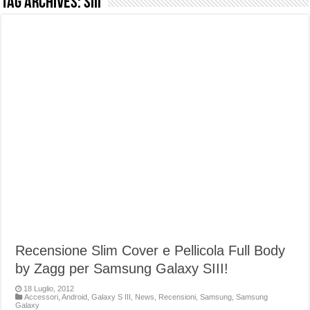
Tag Archives:
sIII
NUASI B2-1: trascrizione e riassunti AI per le tue riunioni e lezioni universitarie
Dashcam 70mai A810 Lite: Piccola, 4K e molto efficace. Ecco come va in strada
NON Crederai a quanta LUCE fa questa Lampada Letour! – RECENSIONE
Cecotec Millor, recensione della mountain bike elettrica biammortizzata.
Chi l’ha detto che gli Open-Ear suonano male? Recensione EarFun Clip 2
BENKS OMNIWARRIOR: Più di un semplice vetro temperato!
Brondi Amico Vero 4G: Focus su SOS, sicurezza e controllo da remoto.
Brondi Amico VERO 4G : Focus su SOS e comandi da remoto
Recensione Slim Cover e Pellicola Full Body
by Zagg per Samsung Galaxy SIII!
18 Luglio, 2012
Accessori
,
Android
,
Galaxy S III
,
News
,
Recensioni
,
Samsung
,
Samsung
Galaxy