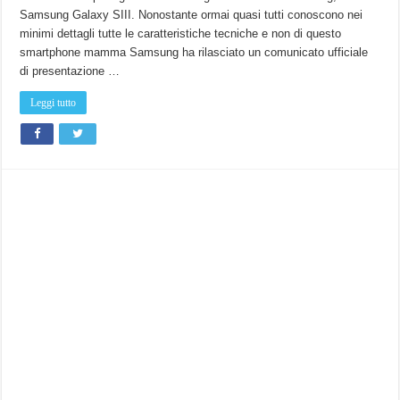
GALAXY
Samsung Galaxy SIII. Nonostante ormai quasi tutti conoscono nei
S
III,
minimi dettagli tutte le caratteristiche tecniche e non di questo
lo
smartphone
smartphone mamma Samsung ha rilasciato un comunicato ufficiale
“a
di presentazione …
misura
d’uomo”
Leggi tutto