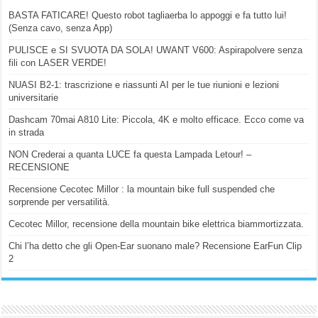
BASTA FATICARE! Questo robot tagliaerba lo appoggi e fa tutto lui!
(Senza cavo, senza App)
PULISCE e SI SVUOTA DA SOLA! UWANT V600: Aspirapolvere senza
fili con LASER VERDE!
NUASI B2-1: trascrizione e riassunti AI per le tue riunioni e lezioni
universitarie
Dashcam 70mai A810 Lite: Piccola, 4K e molto efficace. Ecco come va
in strada
NON Crederai a quanta LUCE fa questa Lampada Letour! –
RECENSIONE
Recensione Cecotec Millor : la mountain bike full suspended che
sorprende per versatilità.
Cecotec Millor, recensione della mountain bike elettrica biammortizzata.
Chi l’ha detto che gli Open-Ear suonano male? Recensione EarFun Clip
2