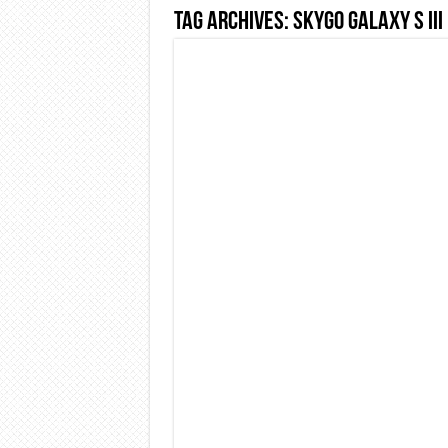
Tag Archives:
SkyGo galaxy S III
Dashcam 70mai A810 Lite: Pi
NON Crederai a quanta LU
Cecotec Millor, recensione 
Chi l’ha detto che gli Ope
BENKS OMNIWARRIOR: Più d
Brondi Amico Vero 4G: Focus
Brondi Amico VERO 4G : Fo