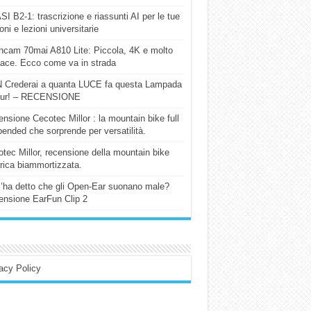
I B2-1: trascrizione e riassunti AI per le tue
ioni e lezioni universitarie
cam 70mai A810 Lite: Piccola, 4K e molto
cace. Ecco come va in strada
 Crederai a quanta LUCE fa questa Lampada
our! – RECENSIONE
nsione Cecotec Millor : la mountain bike full
ended che sorprende per versatilità.
tec Millor, recensione della mountain bike
trica biammortizzata.
l’ha detto che gli Open-Ear suonano male?
nsione EarFun Clip 2
acy Policy