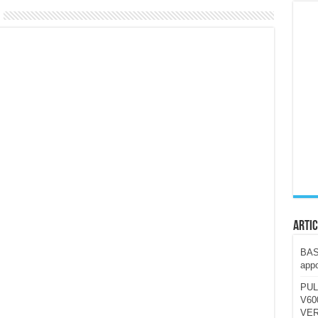
ccola, 4K e molto efficace. Ecco come va in strada
CE fa questa Lampada Letour! – RECENSIONE
della mountain bike elettrica biammortizzata.
n-Ear suonano male? Recensione EarFun Clip 2
i un semplice vetro temperato!
 su SOS, sicurezza e controllo da remoto.
cus su SOS e comandi da remoto
Artic
BAST
appo
PUL
V600
VER