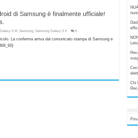
NUAS
riun
oid di Samsung è finalmente ufficiale!
s.
Dash
effi
Galaxy S III
,
Samsung
,
Samsung Galaxy S II
6
NON
rticolo. La conferma arriva dal comunicato stampa di Samsung e
Let
_468_60}
Rece
susp
Ceco
elet
Chi 
Rece
Priv