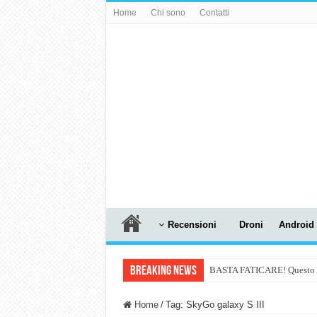
Home
Chi sono
Contatti
Recensioni
Droni
Android
Breaking News
BASTA FATICARE! Questo robo
PULISCE e SI SVUOTA DA S
Home
/
Tag:
SkyGo galaxy S III
NUASI B2-1: trascrizione e ri