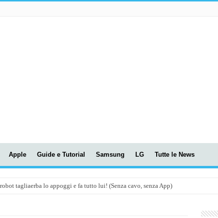
Apple
Guide e Tutorial
Samsung
LG
Tutte le News
t tagliaerba lo appoggi e fa tutto lui! (Senza cavo, senza App)
OLA! UWANT V600: Aspirapolvere senza fili con LASER VERDE!
assunti AI per le tue riunioni e lezioni universitarie