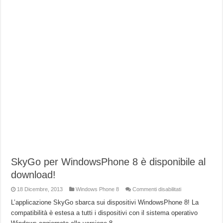
SkyGo per WindowsPhone 8 è disponibile al
download!
su
18 Dicembre, 2013
Windows Phone 8
Commenti disabilitati
SkyGo
per
L’applicazione SkyGo sbarca sui dispositivi WindowsPhone 8! La
WindowsPhone
compatibilità è estesa a tutti i dispositivi con il sistema operativo
8
è