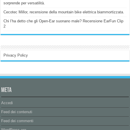
sorprende per versatilità.
Cecotec Millor, recensione della mountain bike elettrica biammortizzata.
Chi l’ha detto che gli Open-Ear suonano male? Recensione EarFun Clip
2
Privacy Policy
Meta
Accedi
Feed dei contenuti
Feed dei commenti
WordPress.org