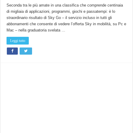
Sky
Go
Seconda tra le più amate in una classifica che comprende centinaia
è
di migliaia di applicazioni, programmi, giochi e passatempi: è lo
la
seconda
straordinario risultato di Sky Go – il servizio incluso in tutti gli
App
gratuita
abbonamenti che consente di vedere l’offerta Sky in mobilità, su Pc e
per
iPad
Mac – nella graduatoria svelata …
più
amata
di
Leggi tutto
sempre.