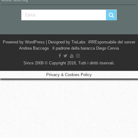
Powered by
WordPress
| Designed by
TieLabs
iRREsponsabile del server
Andrea Baccega Il padrone della baracca Diego Cervia
Since 2008 © Copyright 2018, Tutti i diritti riservati.
Privacy & Cookies Policy