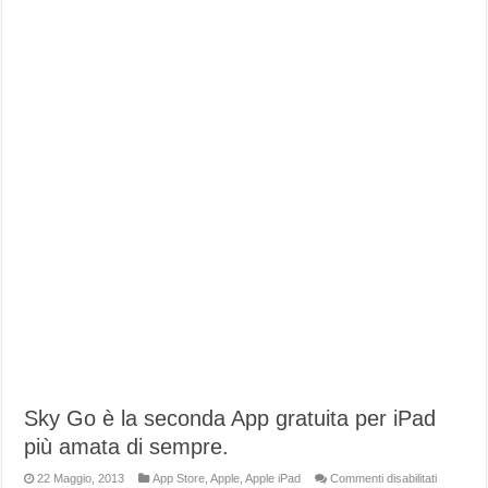
Sky Go è la seconda App gratuita per iPad
più amata di sempre.
su
22 Maggio, 2013
App Store
,
Apple
,
Apple iPad
Commenti disabilitati