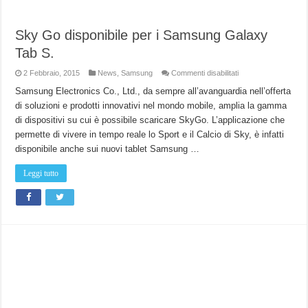
Sky Go disponibile per i Samsung Galaxy
Tab S.
su
2 Febbraio, 2015
News
,
Samsung
Commenti disabilitati
Sky
Go
Samsung Electronics Co., Ltd., da sempre all’avanguardia nell’offerta
disponibile
di soluzioni e prodotti innovativi nel mondo mobile, amplia la gamma
per
i
di dispositivi su cui è possibile scaricare SkyGo. L’applicazione che
Samsung
Galaxy
permette di vivere in tempo reale lo Sport e il Calcio di Sky, è infatti
Tab
S.
disponibile anche sui nuovi tablet Samsung …
Leggi tutto