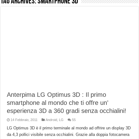
Tag Archives:
smartphone 3D
NUASI B2-1: trascrizione e riassunti AI per le tue riunioni e lezioni universitarie
Dashcam 70mai A810 Lite: Piccola, 4K e molto efficace. Ecco come va in strada
NON Crederai a quanta LUCE fa questa Lampada Letour! – RECENSIONE
Cecotec Millor, recensione della mountain bike elettrica biammortizzata.
Chi l’ha detto che gli Open-Ear suonano male? Recensione EarFun Clip 2
BENKS OMNIWARRIOR: Più di un semplice vetro temperato!
Brondi Amico Vero 4G: Focus su SOS, sicurezza e controllo da remoto.
Brondi Amico VERO 4G : Focus su SOS e comandi da remoto
Anterpima LG Optimus 3D : Il primo
smartphone al mondo che ti offre un’
esperienza 3D a 360 gradi senza occhialini!
14 Febbraio, 2011
Android
,
LG
55
LG Optimus 3D è il primo terminale al mondo ad offrire un display 3D
da 4,3 pollici visibile senza occhialini. Grazie alla doppia fotocamera