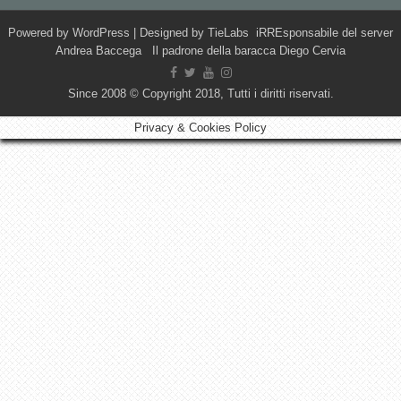
Powered by
WordPress
| Designed by
TieLabs
iRREsponsabile del server
Andrea Baccega Il padrone della baracca Diego Cervia
Since 2008 © Copyright 2018, Tutti i diritti riservati.
Privacy & Cookies Policy